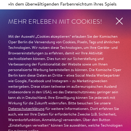
»In dem überwältigenden Farbenreichtum ihres Spiels
sind Auflehnung und Verletzlichkeit ebenso nachfühlbar
wie die verzweifelte Einsamkeit ihrer Figur.«
Jury-
MEHR ERLEBEN MIT COOKIES!
Begründung
Mit der Auswahl „Cookies akzeptieren“ erlauben Sie der Komischen
Oper Berlin die Verwendung von Cookies, Pixeln, Tags und ähnlichen
Technologien. Wir nutzen diese Technologien, um Ihre Geräte- und
Browsereinstellungen zu erfahren, damit wir Ihre Aktivität
nachvollziehen können. Dies tun wir zur Sicherstellung und
Verbesserung der Funktionalität der Website sowie um Ihnen
personalisierte Werbung bereitstellen zu können. Die Komische Oper
Berlin kann diese Daten an Dritte – etwa Social Media Werbepartner
wie Google, Facebook und Instagram – zu Marketingzwecken
weitergeben. Diese sitzen teilweise im außereuropäischen Ausland
(insbesondere in den USA), wo das Datenschutzniveau geringer sein
kann als in Deutschland. Ihre Einwilligung können Sie jederzeit mit
Wirkung für die Zukunft widerrufen. Bitte besuchen Sie unsere
Datenschutzerklärung
für weitere Informationen. Dort erfahren Sie
auch, wie wir Ihre Daten für erforderliche Zwecke (z.B. Sicherheit,
Warenkorbfunktion, Anmeldung) verwenden. Über den Button
„Einstellungen verwalten“ können Sie auswählen, welche Technologien
22. Juni 2026