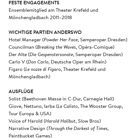
FESTE ENGAGEMENTS
Ensemblemitglied am Theater Krefeld und
Mönchengladbach 2011–2018
WICHTIGE PARTIEN ANDERSWO
Hotel Manager (
Powder Her Face
, Semperoper Dresden)
Councilman (
Breaking the Waves
, Opéra-Comique)
Der Alte (
Die Gespenstersonate
, Semperoper Dresden)
Carlo V (
Don Carlo
, Deutsche Oper am Rhein)
Figaro (
Le nozze di Figaro
, Theater Krefeld und
Mönchengladbach)
AUSFLÜGE
Solist (Beethoven Messe in C-Dur, Carnegie Hall)
Giove, Nettuno, Iarba (
La Calisto
, The Wooster Group,
Tour Europa & USA)
Voice of Harold (
Harold Halibut
, Slow Bros)
Narrative Design (
Through the Darkest of Times
,
Paintbucket Games)