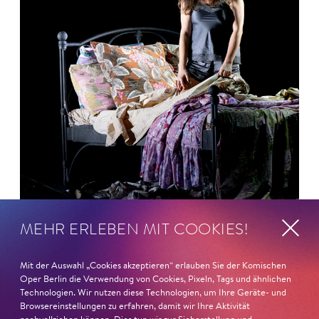
MEHR ERLEBEN MIT COOKIES!
26. Juni 2026
Mit der Auswahl „Cookies akzeptieren“ erlauben Sie der Komischen
Ambur Braid für DER FAUST
Oper Berlin die Verwendung von Cookies, Pixeln, Tags und ähnlichen
Technologien. Wir nutzen diese Technologien, um Ihre Geräte- und
nominiert
Browsereinstellungen zu erfahren, damit wir Ihre Aktivität