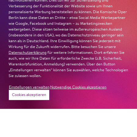
nachvollziehen können. Dies tun wir zur Sicherstellung und
Verbesserung der Funktionalität der Website sowie um Ihnen
Ambur Braid
ist für den Deutschen Theaterpreis DER
personalisierte Werbung bereitstellen zu können. Die Komische Oper
FAUST nominiert in der Kategorie »Darsteller:in
Berlin kann diese Daten an Dritte – etwa Social Media Werbepartner
Musiktheater«. Ihr eindrucksvolles Rollendebüt als
wie Google, Facebook und Instagram – zu Marketingzwecken
weitergeben. Diese sitzen teilweise im außereuropäischen Ausland
Katerina Lwowna Ismailowa in Barrie Koskys
Lady
(insbesondere in den USA), wo das Datenschutzniveau geringer sein
Macbeth von Mzensk
sei jederzeit authentisch, ziehe das
kann als in Deutschland. Ihre Einwilligung können Sie jederzeit mit
Publikum in ihren Bann, fordere zum Miterleben und
Wirkung für die Zukunft widerrufen. Bitte besuchen Sie unsere
Mitleiden heraus – niemand im Saal bliebe teilnahmslos
Datenschutzerklärung
für weitere Informationen. Dort erfahren Sie
auch, wie wir Ihre Daten für erforderliche Zwecke (z.B. Sicherheit,
zurück, lobt die Jury Ambur Braids stimmliche Wucht
Warenkorbfunktion, Anmeldung) verwenden. Über den Button
und ihre starke Bühnenpräsenz:
„Einstellungen verwalten“ können Sie auswählen, welche Technologien
Sie zulassen wollen.
»In dem überwältigenden Farbenreichtum ihres Spiels
Einstellungen verwalten
Notwendige Cookies akzeptieren
sind Auflehnung und Verletzlichkeit ebenso nachfühlbar
Cookies akzeptieren
wie die verzweifelte Einsamkeit ihrer Figur.«
Jury-
Begründung