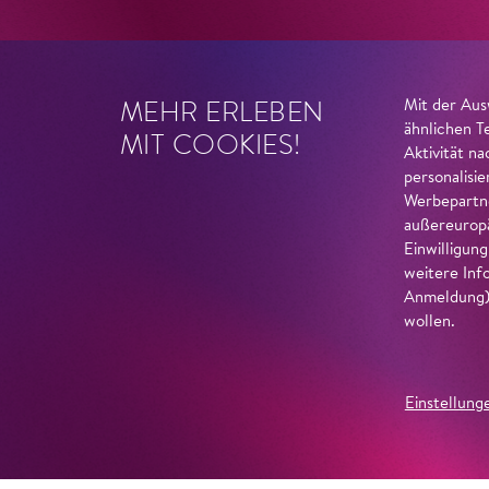
MEHR ERLEBEN
Mit der Aus
ähnlichen T
MIT COOKIES!
Aktivität n
personalisi
Werbepartne
außereuropä
Einwilligun
weitere Inf
Anmeldung) 
wollen.
Einstellung