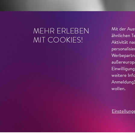
MEHR ERLEBEN
Mit der Aus
ähnlichen T
MIT COOKIES!
Aktivität n
personalisi
Werbepartne
außereuropä
Einwilligun
weitere Inf
Anmeldung) 
wollen.
Einstellung