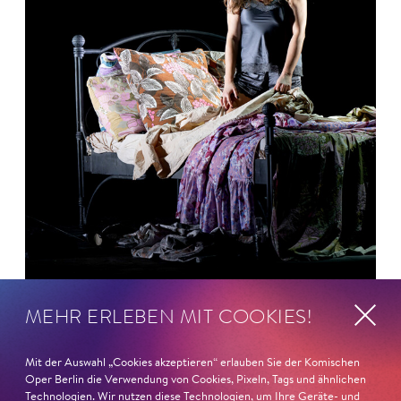
MEHR ERLEBEN MIT COOKIES!
26. Juni 2026
Ambur Braid für DER FAUST
Mit der Auswahl „Cookies akzeptieren“ erlauben Sie der Komischen
nominiert
Oper Berlin die Verwendung von Cookies, Pixeln, Tags und ähnlichen
Technologien. Wir nutzen diese Technologien, um Ihre Geräte- und