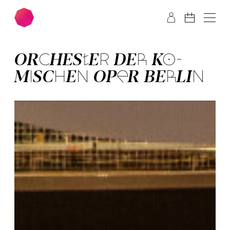
Zum Hauptinhalt springen
Zum Footer springen
OR­CHES­TER­ DER­ KO­
MISCH­EN OPER BER­LIN