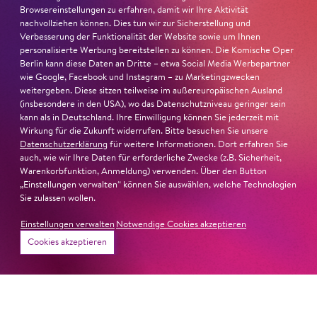
Browsereinstellungen zu erfahren, damit wir Ihre Aktivität
Ambur Braid
ist für den Deutschen Theaterpreis DER
nachvollziehen können. Dies tun wir zur Sicherstellung und
FAUST nominiert in der Kategorie »Darsteller:in
Verbesserung der Funktionalität der Website sowie um Ihnen
Musiktheater«. Ihr eindrucksvolles Rollendebüt als
personalisierte Werbung bereitstellen zu können. Die Komische Oper
Berlin kann diese Daten an Dritte – etwa Social Media Werbepartner
Katerina Lwowna Ismailowa in Barrie Koskys
Lady
wie Google, Facebook und Instagram – zu Marketingzwecken
Macbeth von Mzensk
sei jederzeit authentisch, ziehe das
weitergeben. Diese sitzen teilweise im außereuropäischen Ausland
Publikum in ihren Bann, fordere zum Miterleben und
(insbesondere in den USA), wo das Datenschutzniveau geringer sein
Mitleiden heraus – niemand im Saal bliebe teilnahmslos
kann als in Deutschland. Ihre Einwilligung können Sie jederzeit mit
Wirkung für die Zukunft widerrufen. Bitte besuchen Sie unsere
zurück, lobt die Jury Ambur Braids stimmliche Wucht
Datenschutzerklärung
für weitere Informationen. Dort erfahren Sie
und ihre starke Bühnenpräsenz:
auch, wie wir Ihre Daten für erforderliche Zwecke (z.B. Sicherheit,
Warenkorbfunktion, Anmeldung) verwenden. Über den Button
»In dem überwältigenden Farbenreichtum ihres Spiels
„Einstellungen verwalten“ können Sie auswählen, welche Technologien
Sie zulassen wollen.
sind Auflehnung und Verletzlichkeit ebenso nachfühlbar
wie die verzweifelte Einsamkeit ihrer Figur.«
Jury-
Einstellungen verwalten
Notwendige Cookies akzeptieren
Begründung
Cookies akzeptieren