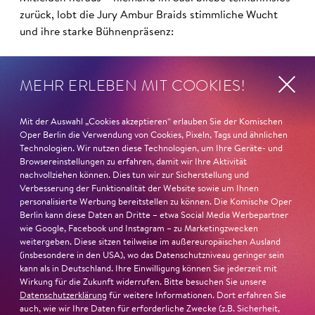
zurück, lobt die Jury Ambur Braids stimmliche Wucht
und ihre starke Bühnenpräsenz:
»In dem überwältigenden Farbenreichtum ihres Spiels
MEHR ERLEBEN MIT COOKIES!
sind Auflehnung und Verletzlichkeit ebenso nachfühlbar
wie die verzweifelte Einsamkeit ihrer Figur.«
Jury-
Begründung
Mit der Auswahl „Cookies akzeptieren“ erlauben Sie der Komischen
Oper Berlin die Verwendung von Cookies, Pixeln, Tags und ähnlichen
Technologien. Wir nutzen diese Technologien, um Ihre Geräte- und
Browsereinstellungen zu erfahren, damit wir Ihre Aktivität
nachvollziehen können. Dies tun wir zur Sicherstellung und
Verbesserung der Funktionalität der Website sowie um Ihnen
personalisierte Werbung bereitstellen zu können. Die Komische Oper
Berlin kann diese Daten an Dritte – etwa Social Media Werbepartner
wie Google, Facebook und Instagram – zu Marketingzwecken
weitergeben. Diese sitzen teilweise im außereuropäischen Ausland
(insbesondere in den USA), wo das Datenschutzniveau geringer sein
kann als in Deutschland. Ihre Einwilligung können Sie jederzeit mit
Wirkung für die Zukunft widerrufen. Bitte besuchen Sie unsere
Datenschutzerklärung
für weitere Informationen. Dort erfahren Sie
auch, wie wir Ihre Daten für erforderliche Zwecke (z.B. Sicherheit,