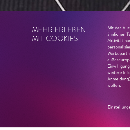
MEHR ERLEBEN
Mit der Aus
ähnlichen T
MIT COOKIES!
Aktivität n
personalisi
Werbepartne
außereuropä
Einwilligun
weitere Inf
Anmeldung) 
wollen.
Einstellung