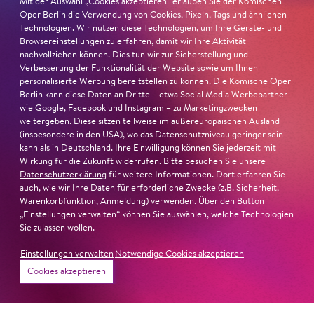
Mit der Auswahl „Cookies akzeptieren“ erlauben Sie der Komischen
Oper Berlin die Verwendung von Cookies, Pixeln, Tags und ähnlichen
26. Juni 2026
Technologien. Wir nutzen diese Technologien, um Ihre Geräte- und
Browsereinstellungen zu erfahren, damit wir Ihre Aktivität
Ambur Braid für DER FAUST
nachvollziehen können. Dies tun wir zur Sicherstellung und
Verbesserung der Funktionalität der Website sowie um Ihnen
nominiert
personalisierte Werbung bereitstellen zu können. Die Komische Oper
Berlin kann diese Daten an Dritte – etwa Social Media Werbepartner
Ambur Braid
ist für den Deutschen Theaterpreis DER
wie Google, Facebook und Instagram – zu Marketingzwecken
weitergeben. Diese sitzen teilweise im außereuropäischen Ausland
FAUST nominiert in der Kategorie »Darsteller:in
(insbesondere in den USA), wo das Datenschutzniveau geringer sein
Musiktheater«. Ihr eindrucksvolles Rollendebüt als
kann als in Deutschland. Ihre Einwilligung können Sie jederzeit mit
Katerina Lwowna Ismailowa in Barrie Koskys
Lady
Wirkung für die Zukunft widerrufen. Bitte besuchen Sie unsere
Macbeth von Mzensk
sei jederzeit authentisch, ziehe das
Datenschutzerklärung
für weitere Informationen. Dort erfahren Sie
auch, wie wir Ihre Daten für erforderliche Zwecke (z.B. Sicherheit,
Publikum in ihren Bann, fordere zum Miterleben und
Warenkorbfunktion, Anmeldung) verwenden. Über den Button
Mitleiden heraus – niemand im Saal bliebe teilnahmslos
„Einstellungen verwalten“ können Sie auswählen, welche Technologien
zurück, lobt die Jury Ambur Braids stimmliche Wucht
Sie zulassen wollen.
und ihre starke Bühnenpräsenz:
Einstellungen verwalten
Notwendige Cookies akzeptieren
Cookies akzeptieren
»In dem überwältigenden Farbenreichtum ihres Spiels
sind Auflehnung und Verletzlichkeit ebenso nachfühlbar
wie die verzweifelte Einsamkeit ihrer Figur.«
Jury-