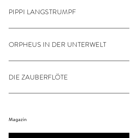
PIPPI LANG­STRUMPF
OR­PHEUS IN DER UN­TER­WELT
DIE ZAU­BER­FLÖTE
Magazin