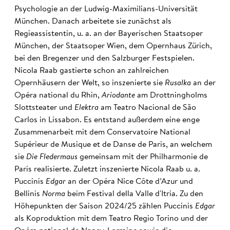
Psychologie an der Ludwig-Maximilians-Universität
München. Danach arbeitete sie zunächst als
Regieassistentin, u. a. an der Bayerischen Staatsoper
München, der Staatsoper Wien, dem Opernhaus Zürich,
bei den Bregenzer und den Salzburger Festspielen.
Nicola Raab gastierte schon an zahlreichen
Opernhäusern der Welt, so inszenierte sie
Rusalka
an der
Opéra national du Rhin,
Ariodante
am Drottningholms
Slottsteater und
Elektra
am Teatro Nacional de São
Carlos in Lissabon. Es entstand außerdem eine enge
Zusammenarbeit mit dem Conservatoire National
Supérieur de Musique et de Danse de Paris, an welchem
sie
Die Fledermaus
gemeinsam mit der Philharmonie de
Paris realisierte. Zuletzt inszenierte Nicola Raab u. a.
Puccinis
Edgar
an der Opéra Nice Côte d’Azur und
Bellinis
Norma
beim Festival della Valle d'Itria. Zu den
Höhepunkten der Saison 2024/25 zählen Puccinis
Edgar
als Koproduktion mit dem Teatro Regio Torino und der