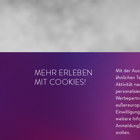
MEHR ERLEBEN
Mit der Aus
ähnlichen T
MIT COOKIES!
Aktivität n
personalisi
Werbepartne
außereuropä
Einwilligun
weitere Inf
Anmeldung) 
wollen.