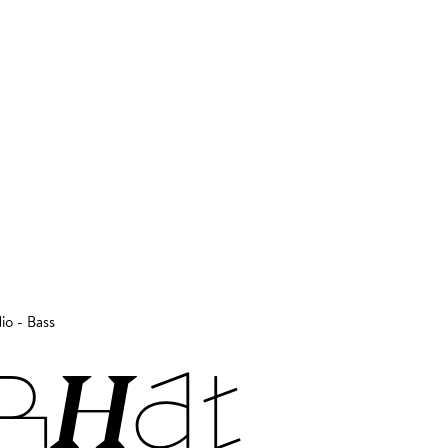
io - Bass
R­HAT