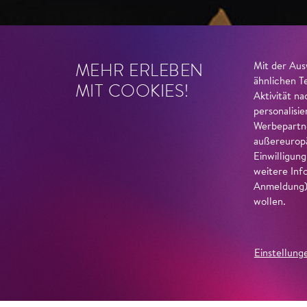
MEHR ERLEBEN
Mit der Aus
ähnlichen T
MIT COOKIES!
Aktivität n
personalisi
Werbepartne
außereuropä
Einwilligun
weitere Inf
Anmeldung) 
wollen.
Einstellung