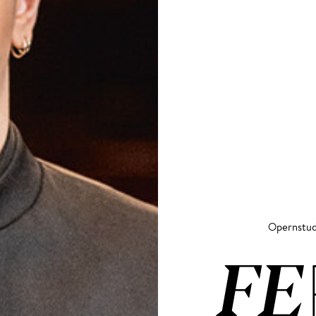
Opernstud
FE