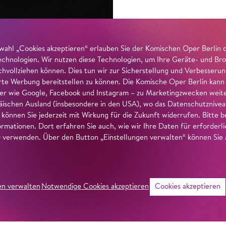
wahl „Cookies akzeptieren“ erlauben Sie der Komischen Oper Berlin 
echnologien. Wir nutzen diese Technologien, um Ihre Geräte- und Bro
achvollziehen können. Dies tun wir zur Sicherstellung und Verbesseru
erte Werbung bereitstellen zu können. Die Komische Oper Berlin kann
r wie Google, Facebook und Instagram – zu Marketingzwecken weiter
ischen Ausland (insbesondere in den USA), wo das Datenschutzniveau 
g können Sie jederzeit mit Wirkung für die Zukunft widerrufen. Bitte
ormationen. Dort erfahren Sie auch, wie wir Ihre Daten für erforderl
verwenden. Über den Button „Einstellungen verwalten“ können Sie a
en verwalten
Notwendige Cookies akzeptieren
Cookies akzeptieren
©