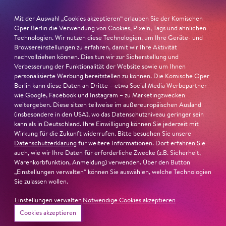
Macbeth von Mzensk
sei jederzeit authentisch, ziehe das
Mit der Auswahl „Cookies akzeptieren“ erlauben Sie der Komischen
Publikum in ihren Bann, fordere zum Miterleben und
Oper Berlin die Verwendung von Cookies, Pixeln, Tags und ähnlichen
Mitleiden heraus – niemand im Saal bliebe teilnahmslos
Technologien. Wir nutzen diese Technologien, um Ihre Geräte- und
zurück, lobt die Jury Ambur Braids stimmliche Wucht
Browsereinstellungen zu erfahren, damit wir Ihre Aktivität
und ihre starke Bühnenpräsenz:
nachvollziehen können. Dies tun wir zur Sicherstellung und
Verbesserung der Funktionalität der Website sowie um Ihnen
personalisierte Werbung bereitstellen zu können. Die Komische Oper
»In dem überwältigenden Farbenreichtum ihres Spiels
Berlin kann diese Daten an Dritte – etwa Social Media Werbepartner
sind Auflehnung und Verletzlichkeit ebenso nachfühlbar
wie Google, Facebook und Instagram – zu Marketingzwecken
wie die verzweifelte Einsamkeit ihrer Figur.«
Jury-
weitergeben. Diese sitzen teilweise im außereuropäischen Ausland
(insbesondere in den USA), wo das Datenschutzniveau geringer sein
Begründung
kann als in Deutschland. Ihre Einwilligung können Sie jederzeit mit
Wirkung für die Zukunft widerrufen. Bitte besuchen Sie unsere
Datenschutzerklärung
für weitere Informationen. Dort erfahren Sie
auch, wie wir Ihre Daten für erforderliche Zwecke (z.B. Sicherheit,
Warenkorbfunktion, Anmeldung) verwenden. Über den Button
„Einstellungen verwalten“ können Sie auswählen, welche Technologien
Sie zulassen wollen.
Einstellungen verwalten
Notwendige Cookies akzeptieren
Cookies akzeptieren