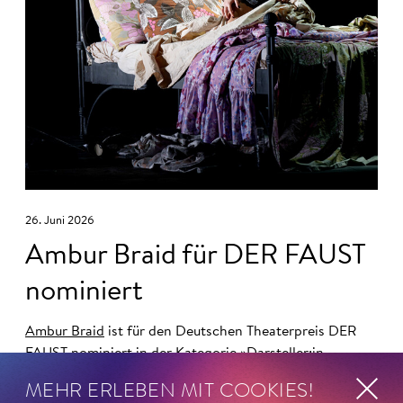
26. Juni 2026
Ambur Braid für DER FAUST
nominiert
Ambur Braid
ist für den Deutschen Theaterpreis DER
FAUST nominiert in der Kategorie »Darsteller:in
Musiktheater«. Ihr eindrucksvolles Rollendebüt als
MEHR ERLEBEN MIT COOKIES!
Katerina Lwowna Ismailowa in Barrie Koskys
Lady