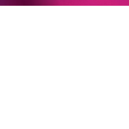
22. Juni 2026
Paradies und Abgrund
Von lautem Flehen, sanfter Trauer und dem viel zu
frühen Abschied im französischem Chorkonzert
Sacre
Chor
#KOBSiKo