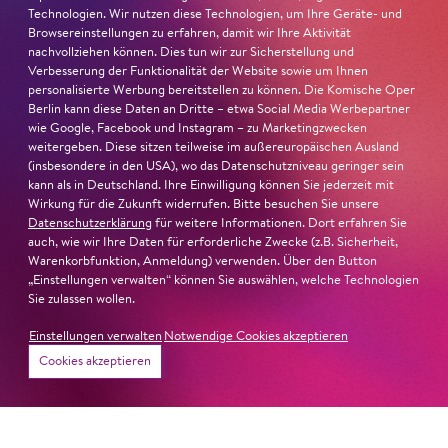
Technologien. Wir nutzen diese Technologien, um Ihre Geräte- und
Browsereinstellungen zu erfahren, damit wir Ihre Aktivität
nachvollziehen können. Dies tun wir zur Sicherstellung und
Verbesserung der Funktionalität der Website sowie um Ihnen
personalisierte Werbung bereitstellen zu können. Die Komische Oper
Berlin kann diese Daten an Dritte – etwa Social Media Werbepartner
wie Google, Facebook und Instagram – zu Marketingzwecken
weitergeben. Diese sitzen teilweise im außereuropäischen Ausland
(insbesondere in den USA), wo das Datenschutzniveau geringer sein
kann als in Deutschland. Ihre Einwilligung können Sie jederzeit mit
Wirkung für die Zukunft widerrufen. Bitte besuchen Sie unsere
Datenschutzerklärung
für weitere Informationen. Dort erfahren Sie
auch, wie wir Ihre Daten für erforderliche Zwecke (z.B. Sicherheit,
Warenkorbfunktion, Anmeldung) verwenden. Über den Button
26. Juni 2026
„Einstellungen verwalten“ können Sie auswählen, welche Technologien
Sie zulassen wollen.
Ambur Braid für DER FAUST
Einstellungen verwalten
Notwendige Cookies akzeptieren
nominiert
Cookies akzeptieren
Ambur Braid
ist für den Deutschen Theaterpreis DER
FAUST nominiert in der Kategorie »Darsteller:in