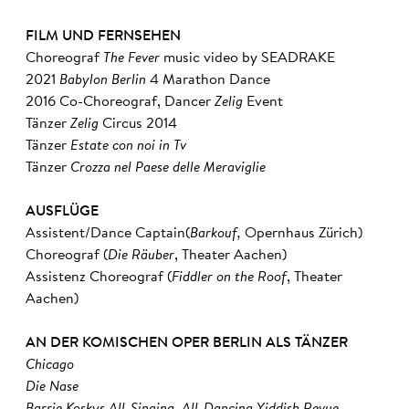
FILM UND FERNSEHEN
Choreograf
The Fever
music video by SEADRAKE
2021
Babylon Berlin
4 Marathon Dance
2016 Co-Choreograf, Dancer
Zelig
Event
Tänzer
Zelig
Circus 2014
Tänzer
Estate con noi in Tv
Tänzer
Crozza nel Paese delle Meraviglie
AUSFLÜGE
Assistent/Dance Captain(
Barkouf,
Opernhaus Zürich)
Choreograf (
Die Räuber
, Theater Aachen)
Assistenz Choreograf (
Fiddler on the Roof
, Theater
Aachen)
AN DER KOMISCHEN OPER BERLIN ALS TÄNZER
Chicago
Die Nase
Barrie Koskys All-Singing, All-Dancing Yiddish Revue