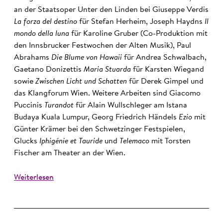
an der Staatsoper Unter den Linden bei Giuseppe Verdis
La forza del destino
für Stefan Herheim, Joseph Haydns
Il
mondo della luna
für Karoline Gruber (Co-Produktion mit
den Innsbrucker Festwochen der Alten Musik), Paul
Abrahams
Die Blume von Hawaii
für Andrea Schwalbach,
Gaetano Donizettis
Maria Stuarda
für Karsten Wiegand
sowie
Zwischen Licht und Schatten
für Derek Gimpel und
das Klangforum Wien. Weitere Arbeiten sind Giacomo
Puccinis
Turandot
für Alain Wullschleger am Istana
Budaya Kuala Lumpur, Georg Friedrich Händels
Ezio
mit
Günter Krämer bei den Schwetzinger Festspielen,
Glucks
Iphigénie et Tauride
und
Telemaco
mit Torsten
Fischer am Theater an der Wien.
Weiterlesen