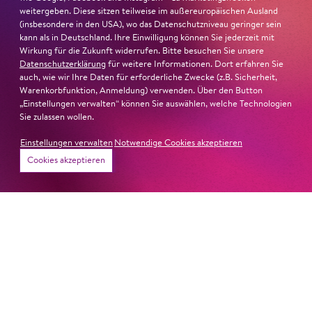
weitergeben. Diese sitzen teilweise im außereuropäischen Ausland
(insbesondere in den USA), wo das Datenschutzniveau geringer sein
kann als in Deutschland. Ihre Einwilligung können Sie jederzeit mit
Wirkung für die Zukunft widerrufen. Bitte besuchen Sie unsere
Datenschutzerklärung
für weitere Informationen. Dort erfahren Sie
auch, wie wir Ihre Daten für erforderliche Zwecke (z.B. Sicherheit,
Warenkorbfunktion, Anmeldung) verwenden. Über den Button
„Einstellungen verwalten“ können Sie auswählen, welche Technologien
Sie zulassen wollen.
Einstellungen verwalten
Notwendige Cookies akzeptieren
Cookies akzeptieren
22. Juni 2026
Paradies und Abgrund
Von lautem Flehen, sanfter Trauer und dem viel zu
frühen Abschied im französischem Chorkonzert
Sacre
Chor
#KOBSiKo