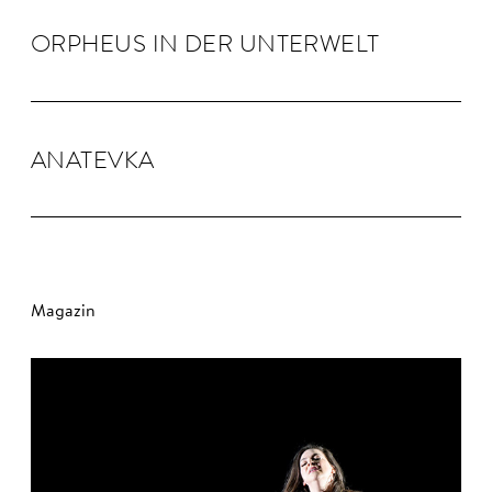
OR­PHEUS IN DER UN­TER­WELT
ANA­TEVKA
Magazin