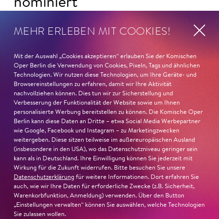
nominiert
Ambur Braid
ist für den Deutschen Theaterpreis DER
MEHR ERLEBEN MIT COOKIES!
FAUST nominiert in der Kategorie »Darsteller:in
Musiktheater«. Ihr eindrucksvolles Rollendebüt als
Mit der Auswahl „Cookies akzeptieren“ erlauben Sie der Komischen
Katerina Lwowna Ismailowa in Barrie Koskys
Lady
Oper Berlin die Verwendung von Cookies, Pixeln, Tags und ähnlichen
Macbeth von Mzensk
sei jederzeit authentisch, ziehe das
Technologien. Wir nutzen diese Technologien, um Ihre Geräte- und
Publikum in ihren Bann, fordere zum Miterleben und
Browsereinstellungen zu erfahren, damit wir Ihre Aktivität
nachvollziehen können. Dies tun wir zur Sicherstellung und
Mitleiden heraus – niemand im Saal bliebe teilnahmslos
Verbesserung der Funktionalität der Website sowie um Ihnen
zurück, lobt die Jury Ambur Braids stimmliche Wucht
personalisierte Werbung bereitstellen zu können. Die Komische Oper
und ihre starke Bühnenpräsenz:
Berlin kann diese Daten an Dritte – etwa Social Media Werbepartner
wie Google, Facebook und Instagram – zu Marketingzwecken
weitergeben. Diese sitzen teilweise im außereuropäischen Ausland
»In dem überwältigenden Farbenreichtum ihres Spiels
(insbesondere in den USA), wo das Datenschutzniveau geringer sein
sind Auflehnung und Verletzlichkeit ebenso nachfühlbar
kann als in Deutschland. Ihre Einwilligung können Sie jederzeit mit
wie die verzweifelte Einsamkeit ihrer Figur.«
Jury-
Wirkung für die Zukunft widerrufen. Bitte besuchen Sie unsere
Begründung
Datenschutzerklärung
für weitere Informationen. Dort erfahren Sie
auch, wie wir Ihre Daten für erforderliche Zwecke (z.B. Sicherheit,
Warenkorbfunktion, Anmeldung) verwenden. Über den Button
„Einstellungen verwalten“ können Sie auswählen, welche Technologien
Sie zulassen wollen.