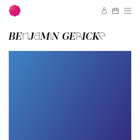
Zum Hauptinhalt springen
Zum Footer springen
BEN­JA­MIN GE­RICK­E