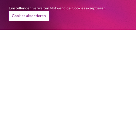
Einstellungen verwalten
Notwendige Cookies akzeptieren
Cookies akzeptieren
22. Juni 2026
Paradies und Abgrund
Von lautem Flehen, sanfter Trauer und dem viel zu
frühen Abschied im französischem Chorkonzert
Sacre
Chor
#KOBSiKo