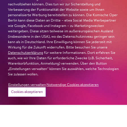
höchst unterhaltsam
nachvollziehen können. Dies tun wir zur Sicherstellung und
Verbesserung der Funktionalität der Website sowie um Ihnen
Joachim Lange, concerti
personalisierte Werbung bereitstellen zu können. Die Komische Oper
Leben oder Tod – was tut's
Berlin kann diese Daten an Dritte – etwa Social Media Werbepartner
wie Google, Facebook und Instagram – zu Marketingzwecken
weitergeben. Diese sitzen teilweise im außereuropäischen Ausland
(insbesondere in den USA), wo das Datenschutzniveau geringer sein
zur Kritik
kann als in Deutschland. Ihre Einwilligung können Sie jederzeit mit
Wirkung für die Zukunft widerrufen. Bitte besuchen Sie unsere
#KOBGiovanni
Datenschutzerklärung
für weitere Informationen. Dort erfahren Sie
auch, wie wir Ihre Daten für erforderliche Zwecke (z.B. Sicherheit,
Warenkorbfunktion, Anmeldung) verwenden. Über den Button
„Einstellungen verwalten“ können Sie auswählen, welche Technologien
Sie zulassen wollen.
Einstellungen verwalten
Notwendige Cookies akzeptieren
Termine
Cookies akzeptieren