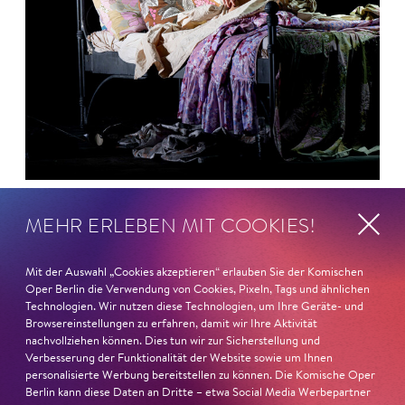
26. Juni 2026
MEHR ERLEBEN MIT COOKIES!
Ambur Braid für DER FAUST
Mit der Auswahl „Cookies akzeptieren“ erlauben Sie der Komischen
nominiert
Oper Berlin die Verwendung von Cookies, Pixeln, Tags und ähnlichen
Technologien. Wir nutzen diese Technologien, um Ihre Geräte- und
Ambur Braid
ist für den Deutschen Theaterpreis DER
Browsereinstellungen zu erfahren, damit wir Ihre Aktivität
nachvollziehen können. Dies tun wir zur Sicherstellung und
FAUST nominiert in der Kategorie »Darsteller:in
Verbesserung der Funktionalität der Website sowie um Ihnen
Musiktheater«. Ihr eindrucksvolles Rollendebüt als
personalisierte Werbung bereitstellen zu können. Die Komische Oper
Katerina Lwowna Ismailowa in Barrie Koskys
Lady
Berlin kann diese Daten an Dritte – etwa Social Media Werbepartner