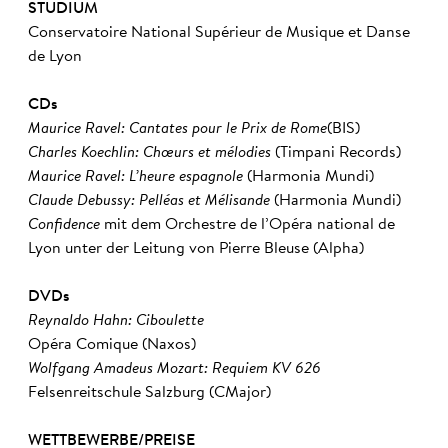
STUDIUM
Conservatoire National Supérieur de Musique et Danse
de Lyon
CDs
Maurice Ravel: Cantates pour le Prix de Rome
(BIS)
Charles Koechlin: Chœurs et mélodies
(Timpani Records)
Maurice Ravel: L’heure espagnole
(Harmonia Mundi)
Claude Debussy: Pelléas et Mélisande
(Harmonia Mundi)
Confidence
mit dem Orchestre de l’Opéra national de
Lyon unter der Leitung von Pierre Bleuse (Alpha)
DVDs
Reynaldo Hahn: Ciboulette
Opéra Comique (Naxos)
Wolfgang Amadeus Mozart:
Requiem KV 626
Felsenreitschule Salzburg (CMajor)
WETTBEWERBE/PREISE