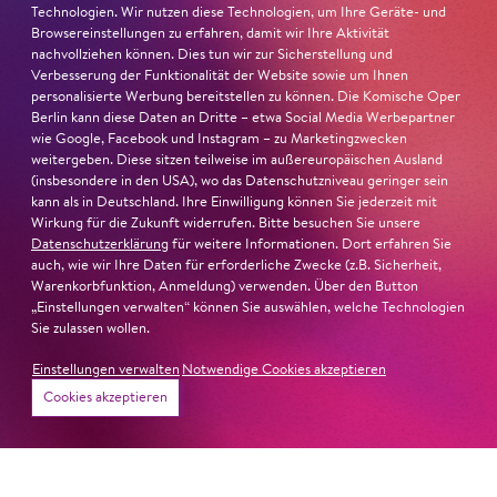
Technologien. Wir nutzen diese Technologien, um Ihre Geräte- und
Ambur Braid für DER FAUST
Browsereinstellungen zu erfahren, damit wir Ihre Aktivität
nachvollziehen können. Dies tun wir zur Sicherstellung und
nominiert
Verbesserung der Funktionalität der Website sowie um Ihnen
personalisierte Werbung bereitstellen zu können. Die Komische Oper
Ambur Braid
ist für den Deutschen Theaterpreis DER
Berlin kann diese Daten an Dritte – etwa Social Media Werbepartner
wie Google, Facebook und Instagram – zu Marketingzwecken
FAUST nominiert in der Kategorie »Darsteller:in
weitergeben. Diese sitzen teilweise im außereuropäischen Ausland
Musiktheater«. Ihr eindrucksvolles Rollendebüt als
(insbesondere in den USA), wo das Datenschutzniveau geringer sein
Katerina Lwowna Ismailowa in Barrie Koskys
Lady
kann als in Deutschland. Ihre Einwilligung können Sie jederzeit mit
Macbeth von Mzensk
sei jederzeit authentisch, ziehe das
Wirkung für die Zukunft widerrufen. Bitte besuchen Sie unsere
Datenschutzerklärung
für weitere Informationen. Dort erfahren Sie
Publikum in ihren Bann, fordere zum Miterleben und
auch, wie wir Ihre Daten für erforderliche Zwecke (z.B. Sicherheit,
Mitleiden heraus – niemand im Saal bliebe teilnahmslos
Warenkorbfunktion, Anmeldung) verwenden. Über den Button
zurück, lobt die Jury Ambur Braids stimmliche Wucht
„Einstellungen verwalten“ können Sie auswählen, welche Technologien
Sie zulassen wollen.
und ihre starke Bühnenpräsenz:
Einstellungen verwalten
Notwendige Cookies akzeptieren
»In dem überwältigenden Farbenreichtum ihres Spiels
Cookies akzeptieren
sind Auflehnung und Verletzlichkeit ebenso nachfühlbar
wie die verzweifelte Einsamkeit ihrer Figur.«
Jury-
Begründung