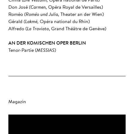
Cinna (
Die Vestalin,
Opéra national de Paris)
Don José
(Carmen,
Opéra Royal de Versailles)
Roméo
(Roméo und Julia,
Theater an der Wien)
Gérald
(Lakmé,
Opéra national du Rhin)
Alfredo (
La Traviata
, Grand Théâtre de Genève)
AN DER KOMISCHEN OPER BERLIN
Tenor-Partie (
MESSIAS
)
Magazin