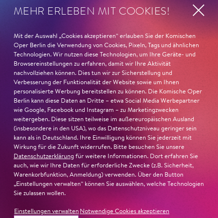
FAUST nominiert in der Kategorie »Darsteller:in
MEHR ERLEBEN MIT COOKIES!
Musiktheater«. Ihr eindrucksvolles Rollendebüt als
Katerina Lwowna Ismailowa in Barrie Koskys
Lady
Mit der Auswahl „Cookies akzeptieren“ erlauben Sie der Komischen
Macbeth von Mzensk
sei jederzeit authentisch, ziehe das
Oper Berlin die Verwendung von Cookies, Pixeln, Tags und ähnlichen
Publikum in ihren Bann, fordere zum Miterleben und
Technologien. Wir nutzen diese Technologien, um Ihre Geräte- und
Mitleiden heraus – niemand im Saal bliebe teilnahmslos
Browsereinstellungen zu erfahren, damit wir Ihre Aktivität
zurück, lobt die Jury Ambur Braids stimmliche Wucht
nachvollziehen können. Dies tun wir zur Sicherstellung und
Verbesserung der Funktionalität der Website sowie um Ihnen
und ihre starke Bühnenpräsenz:
personalisierte Werbung bereitstellen zu können. Die Komische Oper
Berlin kann diese Daten an Dritte – etwa Social Media Werbepartner
»In dem überwältigenden Farbenreichtum ihres Spiels
wie Google, Facebook und Instagram – zu Marketingzwecken
sind Auflehnung und Verletzlichkeit ebenso nachfühlbar
weitergeben. Diese sitzen teilweise im außereuropäischen Ausland
(insbesondere in den USA), wo das Datenschutzniveau geringer sein
wie die verzweifelte Einsamkeit ihrer Figur.«
Jury-
kann als in Deutschland. Ihre Einwilligung können Sie jederzeit mit
Begründung
Wirkung für die Zukunft widerrufen. Bitte besuchen Sie unsere
Datenschutzerklärung
für weitere Informationen. Dort erfahren Sie
auch, wie wir Ihre Daten für erforderliche Zwecke (z.B. Sicherheit,
Warenkorbfunktion, Anmeldung) verwenden. Über den Button
„Einstellungen verwalten“ können Sie auswählen, welche Technologien
Sie zulassen wollen.
Einstellungen verwalten
Notwendige Cookies akzeptieren