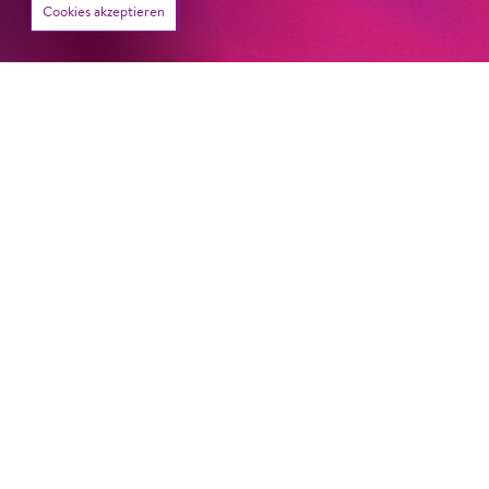
Cookies akzeptieren
22. Juni 2026
Paradies und Abgrund
Von lautem Flehen, sanfter Trauer und dem viel zu
frühen Abschied im französischem Chorkonzert
Sacre
Chor
#KOBSiKo