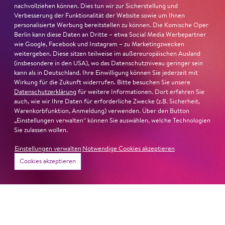
nominiert
nachvollziehen können. Dies tun wir zur Sicherstellung und
Verbesserung der Funktionalität der Website sowie um Ihnen
Ambur Braid
ist für den Deutschen Theaterpreis DER
personalisierte Werbung bereitstellen zu können. Die Komische Oper
FAUST nominiert in der Kategorie »Darsteller:in
Berlin kann diese Daten an Dritte – etwa Social Media Werbepartner
wie Google, Facebook und Instagram – zu Marketingzwecken
Musiktheater«. Ihr eindrucksvolles Rollendebüt als
weitergeben. Diese sitzen teilweise im außereuropäischen Ausland
Katerina Lwowna Ismailowa in Barrie Koskys
Lady
(insbesondere in den USA), wo das Datenschutzniveau geringer sein
Macbeth von Mzensk
sei jederzeit authentisch, ziehe das
kann als in Deutschland. Ihre Einwilligung können Sie jederzeit mit
Publikum in ihren Bann, fordere zum Miterleben und
Wirkung für die Zukunft widerrufen. Bitte besuchen Sie unsere
Datenschutzerklärung
für weitere Informationen. Dort erfahren Sie
Mitleiden heraus – niemand im Saal bliebe teilnahmslos
auch, wie wir Ihre Daten für erforderliche Zwecke (z.B. Sicherheit,
zurück, lobt die Jury Ambur Braids stimmliche Wucht
Warenkorbfunktion, Anmeldung) verwenden. Über den Button
und ihre starke Bühnenpräsenz:
„Einstellungen verwalten“ können Sie auswählen, welche Technologien
Sie zulassen wollen.
»In dem überwältigenden Farbenreichtum ihres Spiels
Einstellungen verwalten
Notwendige Cookies akzeptieren
sind Auflehnung und Verletzlichkeit ebenso nachfühlbar
Cookies akzeptieren
wie die verzweifelte Einsamkeit ihrer Figur.«
Jury-
Begründung