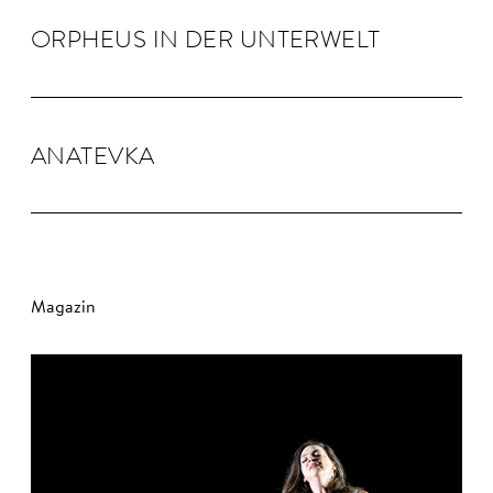
OR­PHEUS IN DER UN­TER­WELT
ANA­TEVKA
Magazin