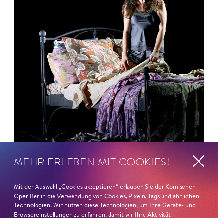
MEHR ERLEBEN MIT COOKIES!
26. Juni 2026
Mit der Auswahl „Cookies akzeptieren“ erlauben Sie der Komischen
Ambur Braid für DER FAUST
Oper Berlin die Verwendung von Cookies, Pixeln, Tags und ähnlichen
Technologien. Wir nutzen diese Technologien, um Ihre Geräte- und
Browsereinstellungen zu erfahren, damit wir Ihre Aktivität