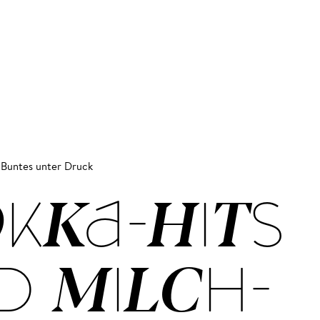
l Buntes unter Druck
KKA-HITS
D MILCH­