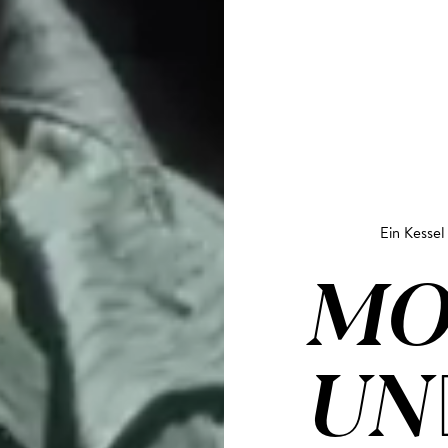
Ein Kesse
MO
UN