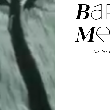
BA
M
Axel Rani