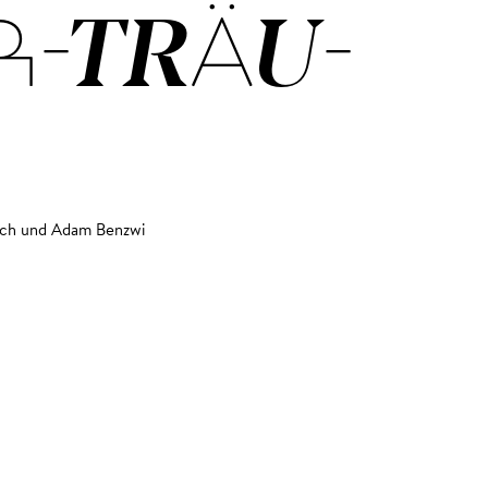
R-TRÄU­
E
sch und Adam Benzwi