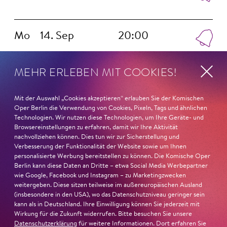
Mo
14. Sep
20:00
MEHR ERLEBEN MIT COOKIES!
Di
15. Sep
17:00
Mit der Auswahl „Cookies akzeptieren“ erlauben Sie der Komischen
Oper Berlin die Verwendung von Cookies, Pixeln, Tags und ähnlichen
Technologien. Wir nutzen diese Technologien, um Ihre Geräte- und
Di
15. Sep
20:00
Browsereinstellungen zu erfahren, damit wir Ihre Aktivität
nachvollziehen können. Dies tun wir zur Sicherstellung und
Verbesserung der Funktionalität der Website sowie um Ihnen
personalisierte Werbung bereitstellen zu können. Die Komische Oper
Berlin kann diese Daten an Dritte – etwa Social Media Werbepartner
wie Google, Facebook und Instagram – zu Marketingzwecken
weitergeben. Diese sitzen teilweise im außereuropäischen Ausland
(insbesondere in den USA), wo das Datenschutzniveau geringer sein
Magazin
kann als in Deutschland. Ihre Einwilligung können Sie jederzeit mit
Wirkung für die Zukunft widerrufen. Bitte besuchen Sie unsere
Datenschutzerklärung
für weitere Informationen. Dort erfahren Sie