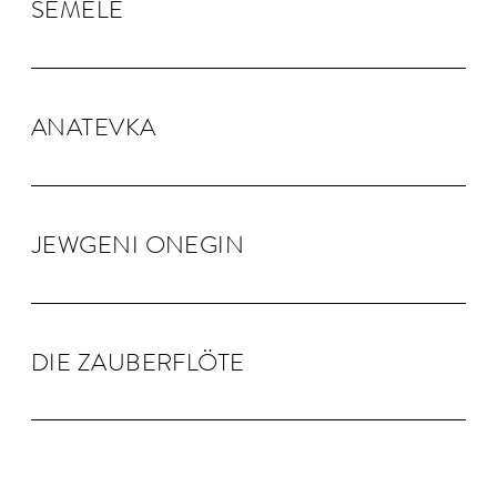
SEMELE
ANA­TEVKA
JEW­GENI ONEGIN
DIE ZAU­BER­FLÖTE