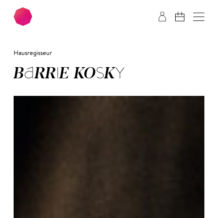
Zum Hauptinhalt springen
Zum Footer springen
Hausregisseur
BAR­RIE KOS­KY