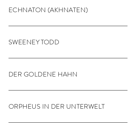
ECHNA­TON (AKHNA­TEN)
SWEENEY TODD
DER GOLDENE HAHN
OR­PHEUS IN DER UN­TER­WELT