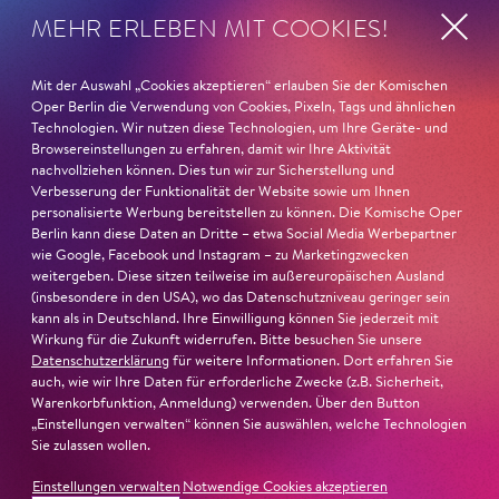
schlummert: ein Gesellschaftsstück von beunruhigender
MEHR ERLEBEN MIT COOKIES!
Aktualität, in dem die Ehe eine Farce ist, der Olymp eine
schlechte Verwaltung und die Hölle der einzige Ort mit
Mit der Auswahl „Cookies akzeptieren“ erlauben Sie der Komischen
echtem Programm. Eurydike, im Mythos bloße Muse
Oper Berlin die Verwendung von Cookies, Pixeln, Tags und ähnlichen
und Anlass männlicher Traurigkeit, ist bei Offenbach die
Technologien. Wir nutzen diese Technologien, um Ihre Geräte- und
eigentliche Hauptfigur: eine Frau, die nicht gerettet
Browsereinstellungen zu erfahren, damit wir Ihre Aktivität
nachvollziehen können. Dies tun wir zur Sicherstellung und
werden will und am Ende selbst entscheidet, zu bleiben.
Verbesserung der Funktionalität der Website sowie um Ihnen
Wo? Unten. Als Bacchantin. Mit gutem Grund. Ein
personalisierte Werbung bereitstellen zu können. Die Komische Oper
Gespräch über radikale Frauenfiguren, dionysische
Berlin kann diese Daten an Dritte – etwa Social Media Werbepartner
Lustspiele und jüdische Musiktraditionen in Offenbachs
wie Google, Facebook und Instagram – zu Marketingzwecken
weitergeben. Diese sitzen teilweise im außereuropäischen Ausland
Orpheus in der Unterwelt
.
(insbesondere in den USA), wo das Datenschutzniveau geringer sein
kann als in Deutschland. Ihre Einwilligung können Sie jederzeit mit
#KOBOrpheus-Unterwelt
Wirkung für die Zukunft widerrufen. Bitte besuchen Sie unsere
Datenschutzerklärung
für weitere Informationen. Dort erfahren Sie
auch, wie wir Ihre Daten für erforderliche Zwecke (z.B. Sicherheit,
Warenkorbfunktion, Anmeldung) verwenden. Über den Button
1. Februar 2026
„Einstellungen verwalten“ können Sie auswählen, welche Technologien
Die neue »Lady Macbeth von Mzensk«
Sie zulassen wollen.
an der Komischen Oper ist unglaublich
Einstellungen verwalten
Notwendige Cookies akzeptieren