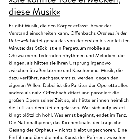
»Sie könnte Tote erwecken,
diese Musik«
Es gibt Musik, die den Körper erfasst, bevor der
Verstand einschreiten kann. Offenbachs
Orpheus in der
Unterwelt
bietet genau das von der ersten bis zur letzten
Minute: das Stück ist ein Perpetuum mobile aus
Ohrwürmern, federnden Rhythmen und Melodien, die
klingen, als hätten sie ihren Ursprung irgendwo
zwischen Straßenlaterne und Kaschemme. Musik, die
dazu verführt, nachgesummt zu werden, gegen den
eigenen Willen. Dabei ist die Partitur der Operette alles
andere als naiv. Offenbach zitiert und parodiert die
großen Opern seiner Zeit so, als hätte er ihnen heimlich
die Luft aus dem Reifen gelassen. Was sich aufplustert,
klingt plötzlich hohl. Was ernst beginnt, endet im Tanz.
Die Nationalhymne, das Kirchenfinale, der tragische
Gesang des Orpheus – nichts bleibt ungeschoren. Eine
Einführung über die hohe Kunst der Referenz zwischen