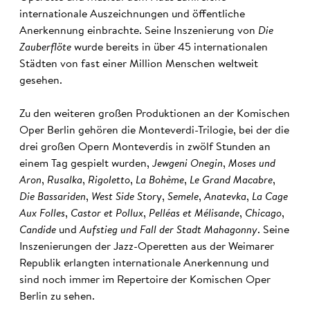
internationale Auszeichnungen und öffentliche
Anerkennung einbrachte. Seine Inszenierung von
Die
Zauberflöte
wurde bereits in über 45 internationalen
Städten von fast einer Million Menschen weltweit
gesehen.
Zu den weiteren großen Produktionen an der Komischen
Oper Berlin gehören die Monteverdi-Trilogie, bei der die
drei großen Opern Monteverdis in zwölf Stunden an
einem Tag gespielt wurden,
Jewgeni Onegin
,
Moses und
Aron
,
Rusalka
,
Rigoletto
,
La Bohème
,
Le Grand Macabre
,
Die Bassariden
,
West Side Stor
y,
Semele
,
Anatevka
,
La Cage
Aux Folles
,
Castor et Pollux
,
Pelléas et Mélisande
,
Chicago
,
Candide
und
Aufstieg und Fall der Stadt Mahagonny
. Seine
Inszenierungen der Jazz-Operetten aus der Weimarer
Republik erlangten internationale Anerkennung und
sind noch immer im Repertoire der Komischen Oper
Berlin zu sehen.