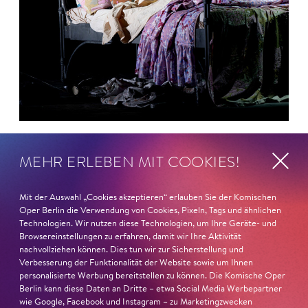
26. Juni 2026
MEHR ERLEBEN MIT COOKIES!
Ambur Braid für DER FAUST
nominiert
Mit der Auswahl „Cookies akzeptieren“ erlauben Sie der Komischen
Oper Berlin die Verwendung von Cookies, Pixeln, Tags und ähnlichen
Technologien. Wir nutzen diese Technologien, um Ihre Geräte- und
Ambur Braid
ist für den Deutschen Theaterpreis DER
Browsereinstellungen zu erfahren, damit wir Ihre Aktivität
FAUST nominiert in der Kategorie »Darsteller:in
nachvollziehen können. Dies tun wir zur Sicherstellung und
Musiktheater«. Ihr eindrucksvolles Rollendebüt als
Verbesserung der Funktionalität der Website sowie um Ihnen
personalisierte Werbung bereitstellen zu können. Die Komische Oper
Katerina Lwowna Ismailowa in Barrie Koskys
Lady
Berlin kann diese Daten an Dritte – etwa Social Media Werbepartner
Macbeth von Mzensk
sei jederzeit authentisch, ziehe das
wie Google, Facebook und Instagram – zu Marketingzwecken