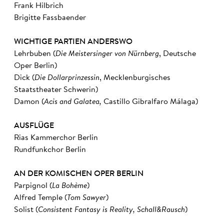
Frank Hilbrich
Brigitte Fassbaender
WICHTIGE PARTIEN ANDERSWO
Lehrbuben (
Die Meistersinger von Nürnberg
, Deutsche
Oper Berlin)
Dick (
Die Dollarprinzessin
, Mecklenburgisches
Staatstheater Schwerin)
Damon (
Acis and Galatea,
Castillo Gibralfaro Málaga)
AUSFLÜGE
Rias Kammerchor Berlin
Rundfunkchor Berlin
AN DER KOMISCHEN OPER BERLIN
Parpignol (
La Bohème
)
Alfred Temple (
Tom Sawyer
)
Solist (
Consistent Fantasy is Reality,
Schall&Rausch
)