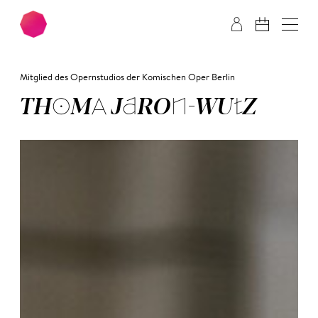
Zum Hauptinhalt springen
Zum Footer springen
Mitglied des Opernstudios der Komischen Oper Berlin
THO­MA JA­RON­-WUTZ