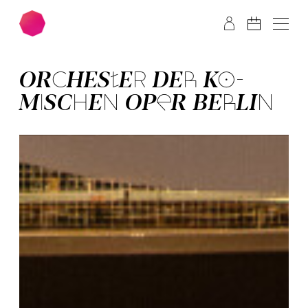
Zum Hauptinhalt springen
Zum Footer springen
OR­CHES­TER­ DER­ KO­
MISCH­EN OPER BER­LIN