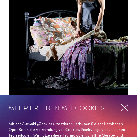
MEHR ERLEBEN MIT COOKIES!
26. Juni 2026
Ambur Braid für DER FAUST
Mit der Auswahl „Cookies akzeptieren“ erlauben Sie der Komischen
nominiert
Oper Berlin die Verwendung von Cookies, Pixeln, Tags und ähnlichen
Technologien. Wir nutzen diese Technologien, um Ihre Geräte- und