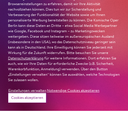
Browsereinstellungen zu erfahren, damit wir Ihre Aktivität
Ambur Braid
ist für den Deutschen Theaterpreis DER
nachvollziehen können. Dies tun wir zur Sicherstellung und
FAUST nominiert in der Kategorie »Darsteller:in
Verbesserung der Funktionalität der Website sowie um Ihnen
Musiktheater«. Ihr eindrucksvolles Rollendebüt als
personalisierte Werbung bereitstellen zu können. Die Komische Oper
Berlin kann diese Daten an Dritte – etwa Social Media Werbepartner
Katerina Lwowna Ismailowa in Barrie Koskys
Lady
wie Google, Facebook und Instagram – zu Marketingzwecken
Macbeth von Mzensk
sei jederzeit authentisch, ziehe das
weitergeben. Diese sitzen teilweise im außereuropäischen Ausland
Publikum in ihren Bann, fordere zum Miterleben und
(insbesondere in den USA), wo das Datenschutzniveau geringer sein
Mitleiden heraus – niemand im Saal bliebe teilnahmslos
kann als in Deutschland. Ihre Einwilligung können Sie jederzeit mit
Wirkung für die Zukunft widerrufen. Bitte besuchen Sie unsere
zurück, lobt die Jury Ambur Braids stimmliche Wucht
Datenschutzerklärung
für weitere Informationen. Dort erfahren Sie
und ihre starke Bühnenpräsenz:
auch, wie wir Ihre Daten für erforderliche Zwecke (z.B. Sicherheit,
Warenkorbfunktion, Anmeldung) verwenden. Über den Button
»In dem überwältigenden Farbenreichtum ihres Spiels
„Einstellungen verwalten“ können Sie auswählen, welche Technologien
Sie zulassen wollen.
sind Auflehnung und Verletzlichkeit ebenso nachfühlbar
wie die verzweifelte Einsamkeit ihrer Figur.«
Jury-
Einstellungen verwalten
Notwendige Cookies akzeptieren
Begründung
Cookies akzeptieren