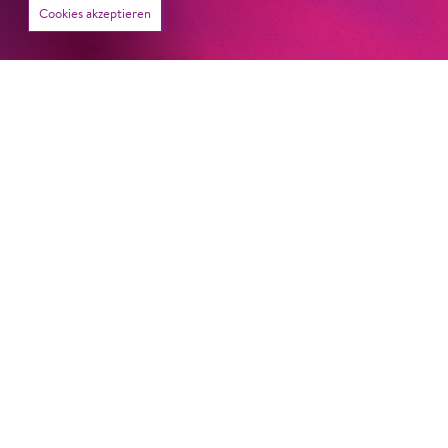
Von lautem Flehen, sanfter Trauer und dem viel zu
Cookies akzeptieren
frühen Abschied im französischem Chorkonzert
Sacre
Chor
#KOBSiKo