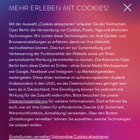
Begründung
MEHR ERLEBEN MIT COOKIES!
Mit der Auswahl „Cookies akzeptieren“ erlauben Sie der Komischen
Oper Berlin die Verwendung von Cookies, Pixeln, Tags und ähnlichen
Technologien. Wir nutzen diese Technologien, um Ihre Geräte- und
Browsereinstellungen zu erfahren, damit wir Ihre Aktivität
nachvollziehen können. Dies tun wir zur Sicherstellung und
Verbesserung der Funktionalität der Website sowie um Ihnen
personalisierte Werbung bereitstellen zu können. Die Komische Oper
Berlin kann diese Daten an Dritte – etwa Social Media Werbepartner
wie Google, Facebook und Instagram – zu Marketingzwecken
weitergeben. Diese sitzen teilweise im außereuropäischen Ausland
(insbesondere in den USA), wo das Datenschutzniveau geringer sein
kann als in Deutschland. Ihre Einwilligung können Sie jederzeit mit
Wirkung für die Zukunft widerrufen. Bitte besuchen Sie unsere
Datenschutzerklärung
für weitere Informationen. Dort erfahren Sie
auch, wie wir Ihre Daten für erforderliche Zwecke (z.B. Sicherheit,
Warenkorbfunktion, Anmeldung) verwenden. Über den Button
22. Juni 2026
„Einstellungen verwalten“ können Sie auswählen, welche Technologien
Paradies und Abgrund
Sie zulassen wollen.
Einstellungen verwalten
Notwendige Cookies akzeptieren