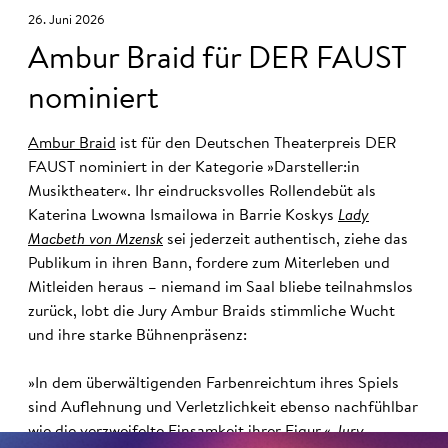
26. Juni 2026
Ambur Braid für DER FAUST
nominiert
Ambur Braid
ist für den Deutschen Theaterpreis DER
FAUST nominiert in der Kategorie »Darsteller:in
Musiktheater«. Ihr eindrucksvolles Rollendebüt als
Katerina Lwowna Ismailowa in Barrie Koskys
Lady
Macbeth von Mzensk
sei jederzeit authentisch, ziehe das
Publikum in ihren Bann, fordere zum Miterleben und
Mitleiden heraus – niemand im Saal bliebe teilnahmslos
zurück, lobt die Jury Ambur Braids stimmliche Wucht
und ihre starke Bühnenpräsenz:
»In dem überwältigenden Farbenreichtum ihres Spiels
sind Auflehnung und Verletzlichkeit ebenso nachfühlbar
wie die verzweifelte Einsamkeit ihrer Figur.«
Jury-