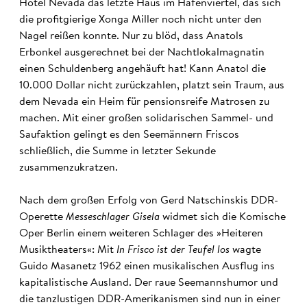
Hotel Nevada das letzte Haus im Hafenviertel, das sich
die profitgierige Xonga Miller noch nicht unter den
Nagel reißen konnte. Nur zu blöd, dass Anatols
Erbonkel ausgerechnet bei der Nachtlokalmagnatin
einen Schuldenberg angehäuft hat! Kann Anatol die
10.000 Dollar nicht zurückzahlen, platzt sein Traum, aus
dem Nevada ein Heim für pensionsreife Matrosen zu
machen. Mit einer großen solidarischen Sammel- und
Saufaktion gelingt es den Seemännern Friscos
schließlich, die Summe in letzter Sekunde
zusammenzukratzen.
Nach dem großen Erfolg von Gerd Natschinskis DDR-
Operette
Messeschlager Gisela
widmet sich die Komische
Oper Berlin einem weiteren Schlager des »Heiteren
Musiktheaters«: Mit
In Frisco ist der Teufel los
wagte
Guido Masanetz 1962 einen musikalischen Ausflug ins
kapitalistische Ausland. Der raue Seemannshumor und
die tanzlustigen DDR-Amerikanismen sind nun in einer