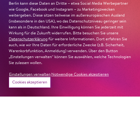
Sophie Jira
Berlin kann diese Daten an Dritte – etwa Social Media Werbepartner
1. Irrenwärter
wie Google, Facebook und Instagram – zu Marketingzwecken
Yauci Yanes Ortega
Chöre
weitergeben. Diese sitzen teilweise im außereuropäischen Ausland
Inga Diestel
(insbesondere in den USA), wo das Datenschutzniveau geringer sein
2. Irrenwärter / Notar
kann als in Deutschland. Ihre Einwilligung können Sie jederzeit mit
Wirkung für die Zukunft widerrufen. Bitte besuchen Sie unsere
Jan­-Frank Süße
Licht
Datenschutzerklärung
für weitere Informationen. Dort erfahren Sie
Jo­han­nes Scherf­
auch, wie wir Ihre Daten für erforderliche Zwecke (z.B. Sicherheit,
3. Irrenwärter
ling
Warenkorbfunktion, Anmeldung) verwenden. Über den Button
Sa­scha Bor­ris
„Einstellungen verwalten“ können Sie auswählen, welche Technologien
Sie zulassen wollen.
Seeleute, Hafenarbeiter,
Einstellungen verwalten
Notwendige Cookies akzeptieren
Mädchen, Kellner
Cookies akzeptieren
Chor­solisten der Ko­
mischen Oper Berlin
Orchester
Or­ches­ter­ der­ Ko­misch­en
Oper Ber­lin