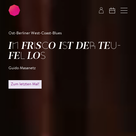
Zum Hauptinhalt springen
Zum Footer springen
Ost-Berliner West-Coast-Blues
IN FRIS­CO IST DER TEU­
FEL LOS
Guido Masanetz
Zum letzten Mal!