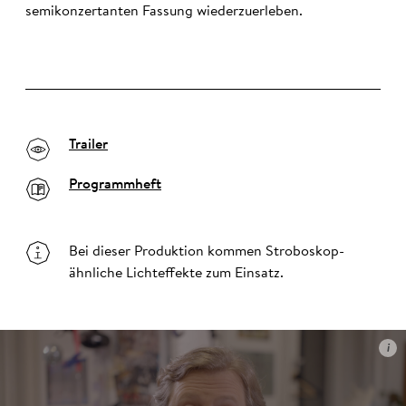
semikonzertanten Fassung wiederzuerleben.
Trailer
Programmheft
Bei dieser Produktion kommen Stroboskop-
ähnliche Lichteffekte zum Einsatz.
i
i