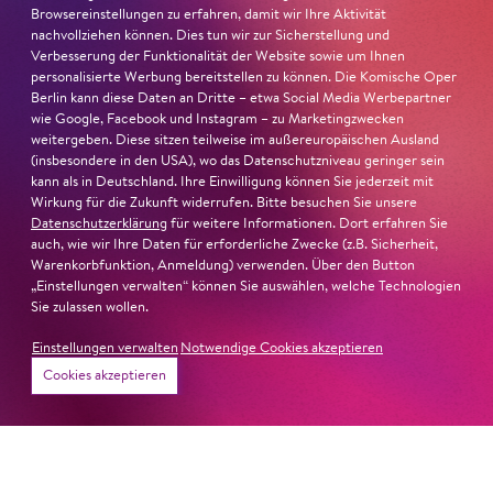
Browsereinstellungen zu erfahren, damit wir Ihre Aktivität
Brit­tany Young
nachvollziehen können. Dies tun wir zur Sicherstellung und
Verbesserung der Funktionalität der Website sowie um Ihnen
Hanna
personalisierte Werbung bereitstellen zu können. Die Komische Oper
Ben­ja­min Ge­rick­e
Berlin kann diese Daten an Dritte – etwa Social Media Werbepartner
wie Google, Facebook und Instagram – zu Marketingzwecken
weitergeben. Diese sitzen teilweise im außereuropäischen Ausland
Nicole
(insbesondere in den USA), wo das Datenschutzniveau geringer sein
Kai Braithwaite
kann als in Deutschland. Ihre Einwilligung können Sie jederzeit mit
Wirkung für die Zukunft widerrufen. Bitte besuchen Sie unsere
Chantal
Datenschutzerklärung
für weitere Informationen. Dort erfahren Sie
Mi­cha­el Fer­nan­dez
auch, wie wir Ihre Daten für erforderliche Zwecke (z.B. Sicherheit,
Warenkorbfunktion, Anmeldung) verwenden. Über den Button
„Einstellungen verwalten“ können Sie auswählen, welche Technologien
Angélique
Sie zulassen wollen.
Pau­li­na Plu­cin­ski
Einstellungen verwalten
Notwendige Cookies akzeptieren
Monique
Cookies akzeptieren
Da­vi­de De­ Bi­asi
Bitelle
Lind­say Dunn