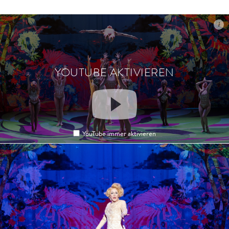
i
i
YOUTUBE AKTIVIEREN
YOUTUBE AKTIVIEREN
YouTube immer aktivieren
YouTube immer aktivieren