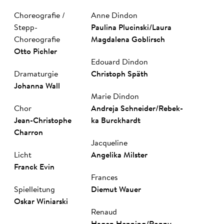
Choreografie /
Anne Dindon
Stepp-
Pau­li­na Plu­cin­ski
/
Laura
Choreografie
Magdalena Goblirsch
Ot­to Pich­ler
Edouard Dindon
Dramaturgie
Chris­toph Späth
Jo­han­na Wall
Marie Dindon
Chor
An­dre­ja Schnei­der
/
Re­bek­
Jean-Chris­tophe
ka Burck­hardt
Char­ron
Jacqueline
Licht
Angelika Milster
Franck Evin
Frances
Spielleitung
Die­mut Wau­er
Oskar Winiarski
Renaud