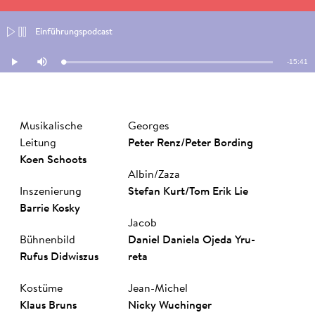
Einführungspodcast
Remaini
-
15:41
Loaded
:
Play
Mute
0.00%
Time
Musikalische
Georges
Leitung
Peter Renz
/
Peter Bording
Koen Schoots
Albin/Zaza
Inszenierung
Ste­fan Kurt
/
Tom­ Erik­ Lie­
Bar­rie Kos­ky
Jacob
Bühnenbild
Da­niel­ Da­nie­la Oje­da­ Yru­
Ru­fus Did­wis­zus
reta
Kostüme
Jean-Michel
Klaus Bruns
Nicky Wuch­inger