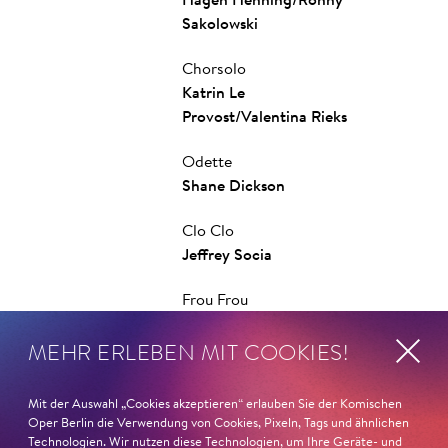
Hagen Henning
/
Ronny
Sakolowski
Chorsolo
Katrin Le
Provost
/
Valentina Rieks
Odette
Sha­ne Dick­son
Clo Clo
Jeffrey So­cia
Frou Frou
Da­ni­elle Be­za­ire
MEHR ERLEBEN MIT COOKIES!
Mercedes
Andrii Zub­chev­skyi
Mit der Auswahl „Cookies akzeptieren“ erlauben Sie der Komischen
Oper Berlin die Verwendung von Cookies, Pixeln, Tags und ähnlichen
Josephine
Technologien. Wir nutzen diese Technologien, um Ihre Geräte- und