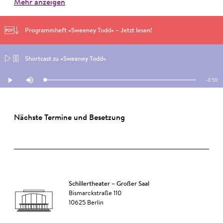
Mehr anzeigen
Programmheft »Sweeney Todd« – Jetzt lesen!
Shortcast zu »Sweeney Todd«
Remain
-
3:50
Loaded
:
Play
Mute
1.10%
Time
Nächste Termine und Besetzung
Schillertheater – Großer Saal
Bismarckstraße 110
10625 Berlin