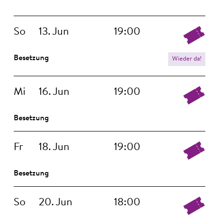
So
13. Jun
19:00
Besetzung
Wieder da!
i
i
Mi
16. Jun
19:00
YOUTUBE AKTIVIEREN
YOUTUBE AKTIVIEREN
Besetzung
Fr
18. Jun
19:00
Besetzung
YouTube immer aktivieren
YouTube immer aktivieren
So
20. Jun
18:00