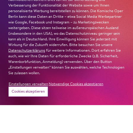
Verbesserung der Funktionalität der Website sowie um Ihnen
Besetzung
personalisierte Werbung bereitstellen zu können. Die Komische Oper
Berlin kann diese Daten an Dritte – etwa Social Media Werbepartner
wie Google, Facebook und Instagram – zu Marketingzwecken
Fr
2. Jul
19:00
weitergeben. Diese sitzen teilweise im außereuropäischen Ausland
(insbesondere in den USA), wo das Datenschutzniveau geringer sein
kann als in Deutschland. Ihre Einwilligung können Sie jederzeit mit
Besetzung
Wirkung für die Zukunft widerrufen. Bitte besuchen Sie unsere
Datenschutzerklärung
für weitere Informationen. Dort erfahren Sie
auch, wie wir Ihre Daten für erforderliche Zwecke (z.B. Sicherheit,
So
4. Jul
18:00
Warenkorbfunktion, Anmeldung) verwenden. Über den Button
„Einstellungen verwalten“ können Sie auswählen, welche Technologien
Sie zulassen wollen.
Besetzung
Zum letzten Mal in dieser
Spielzeit!
Einstellungen verwalten
Notwendige Cookies akzeptieren
Karten
Cookies akzeptieren
Gefördert von