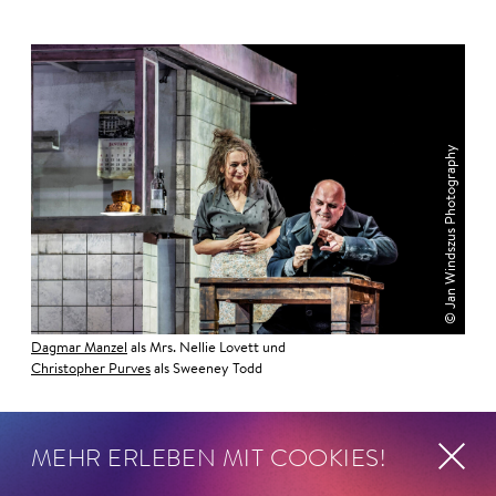
© Jan Windszus Photography
Dagmar Manzel
als Mrs. Nellie Lovett und
Christopher Purves
als Sweeney Todd
MEHR ERLEBEN MIT COOKIES!