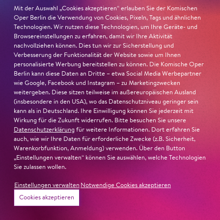
Das Stück ist durchaus blutrünstig und natürlich kommt
Mit der Auswahl „Cookies akzeptieren“ erlauben Sie der Komischen
es auch nicht so häuÿg vor, dass man einen
Oper Berlin die Verwendung von Cookies, Pixeln, Tags und ähnlichen
Serienmörder als Hauptperson hat …
Technologien. Wir nutzen diese Technologien, um Ihre Geräte- und
Browsereinstellungen zu erfahren, damit wir Ihre Aktivität
nachvollziehen können. Dies tun wir zur Sicherstellung und
Barrie Kosky
: Ich finde, es kommt eigentlich nicht mehr
Verbesserung der Funktionalität der Website sowie um Ihnen
Gewalt vor als in
Richard III.
Es stimmt natürlich, dass
personalisierte Werbung bereitstellen zu können. Die Komische Oper
die Rolle von Sweeney Todd einzigartig ist. Er ist
Berlin kann diese Daten an Dritte – etwa Social Media Werbepartner
wahrhaftig ein Psychopath. Er schlitzt eine Kehle nach
wie Google, Facebook und Instagram – zu Marketingzwecken
weitergeben. Diese sitzen teilweise im außereuropäischen Ausland
der anderen auf und hat dabei keinerlei Schuldgefühle.
(insbesondere in den USA), wo das Datenschutzniveau geringer sein
Er tötet wie eine Maschine. Ich denke, das ist es, was
kann als in Deutschland. Ihre Einwilligung können Sie jederzeit mit
das Publikum liebt.
Wirkung für die Zukunft widerrufen. Bitte besuchen Sie unsere
Datenschutzerklärung
für weitere Informationen. Dort erfahren Sie
auch, wie wir Ihre Daten für erforderliche Zwecke (z.B. Sicherheit,
Ist
Sweeney Todd
somit auch eine Art Horrorfilm?
Warenkorbfunktion, Anmeldung) verwenden. Über den Button
„Einstellungen verwalten“ können Sie auswählen, welche Technologien
Barrie Kosky
: Das Stück spielt auf jeden Fall mit allen
Sie zulassen wollen.
Regeln von Horrorflmen bzw. Horrorgeschichten.
Einstellungen verwalten
Notwendige Cookies akzeptieren
Dadurch findet man auch viele Bezüge zu Edgar Allan
Cookies akzeptieren
Poe – dem »Godfather of Horror« –, der im Grunde die
ersten Drehbücher für die Horrorflme des 20.