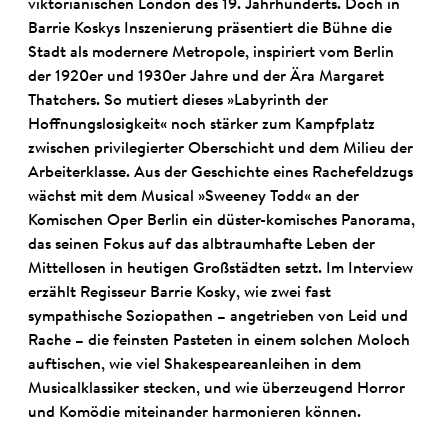
viktorianischen London des 19. Jahrhunderts. Doch in
Barrie Koskys Inszenierung präsentiert die Bühne die
Stadt als modernere Metropole, inspiriert vom Berlin
der 1920er und 1930er Jahre und der Ära Margaret
Thatchers. So mutiert dieses »Labyrinth der
Hoffnungslosigkeit« noch stärker zum Kampfplatz
zwischen privilegierter Oberschicht und dem Milieu der
Arbeiterklasse. Aus der Geschichte eines Rachefeldzugs
wächst mit dem Musical »Sweeney Todd« an der
Komischen Oper Berlin ein düster-komisches Panorama,
das seinen Fokus auf das albtraumhafte Leben der
Mittellosen in heutigen Großstädten setzt. Im Interview
erzählt Regisseur Barrie Kosky, wie zwei fast
sympathische Soziopathen – angetrieben von Leid und
Rache – die feinsten Pasteten in einem solchen Moloch
auftischen, wie viel Shakespeareanleihen in dem
Musicalklassiker stecken, und wie überzeugend Horror
und Komödie miteinander harmonieren können.