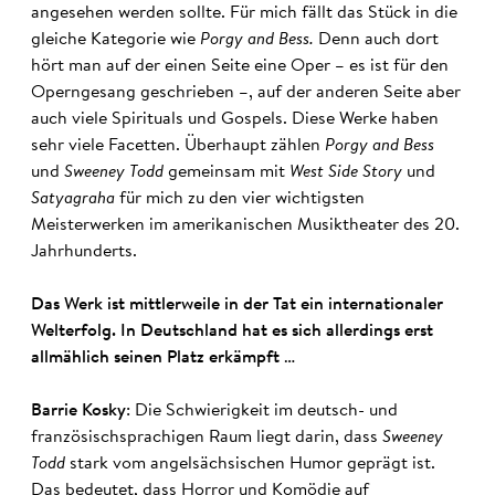
angesehen werden sollte. Für mich fällt das Stück in die
gleiche Kategorie wie
Porgy and Bess.
Denn auch dort
hört man auf der einen Seite eine Oper – es ist für den
Operngesang geschrieben –, auf der anderen Seite aber
auch viele Spirituals und Gospels. Diese Werke haben
sehr viele Facetten. Überhaupt zählen
Porgy and Bess
und
Sweeney Todd
gemeinsam mit
West Side Story
und
Satyagraha
für mich zu den vier wichtigsten
Meisterwerken im amerikanischen Musiktheater des 20.
Jahrhunderts.
Das Werk ist mittlerweile in der Tat ein internationaler
Welterfolg. In Deutschland hat es sich allerdings erst
allmählich seinen Platz erkämpft …
Barrie Kosky
: Die Schwierigkeit im deutsch- und
französischsprachigen Raum liegt darin, dass
Sweeney
Todd
stark vom angelsächsischen Humor geprägt ist.
Das bedeutet, dass Horror und Komödie auf