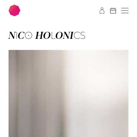
Zum Hauptinhalt springen
Zum Footer springen
NI­CO HO­LO­NICS