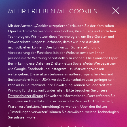
wie die verzweifelte Einsamkeit ihrer Figur.«
Jury-
Begründung
MEHR ERLEBEN MIT COOKIES!
Mit der Auswahl „Cookies akzeptieren“ erlauben Sie der Komischen
Oper Berlin die Verwendung von Cookies, Pixeln, Tags und ähnlichen
Technologien. Wir nutzen diese Technologien, um Ihre Geräte- und
Browsereinstellungen zu erfahren, damit wir Ihre Aktivität
nachvollziehen können. Dies tun wir zur Sicherstellung und
Verbesserung der Funktionalität der Website sowie um Ihnen
personalisierte Werbung bereitstellen zu können. Die Komische Oper
Berlin kann diese Daten an Dritte – etwa Social Media Werbepartner
wie Google, Facebook und Instagram – zu Marketingzwecken
weitergeben. Diese sitzen teilweise im außereuropäischen Ausland
(insbesondere in den USA), wo das Datenschutzniveau geringer sein
kann als in Deutschland. Ihre Einwilligung können Sie jederzeit mit
Wirkung für die Zukunft widerrufen. Bitte besuchen Sie unsere
Datenschutzerklärung
für weitere Informationen. Dort erfahren Sie
auch, wie wir Ihre Daten für erforderliche Zwecke (z.B. Sicherheit,
Warenkorbfunktion, Anmeldung) verwenden. Über den Button
22. Juni 2026
„Einstellungen verwalten“ können Sie auswählen, welche Technologien
Sie zulassen wollen.
Paradies und Abgrund