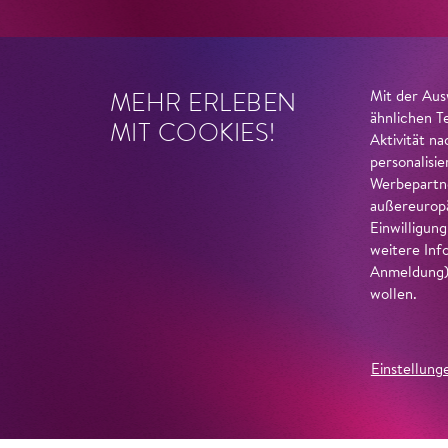
MEHR ERLEBEN
Mit der Aus
ähnlichen T
MIT COOKIES!
Aktivität n
personalisi
Werbepartne
außereuropä
Einwilligun
weitere Inf
Anmeldung) 
wollen.
Einstellung