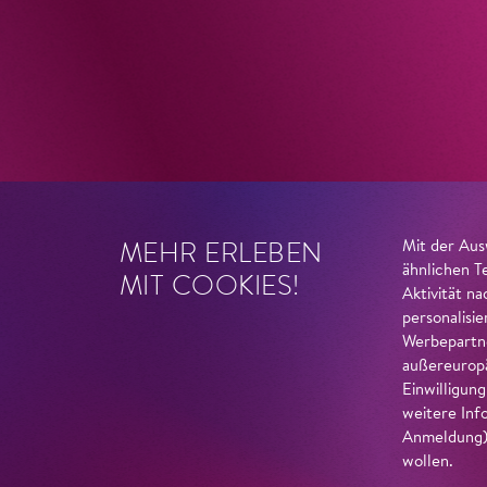
MEHR ERLEBEN
Mit der Aus
ähnlichen T
MIT COOKIES!
Aktivität n
personalisi
Werbepartne
außereuropä
Einwilligun
weitere Inf
Anmeldung) 
wollen.