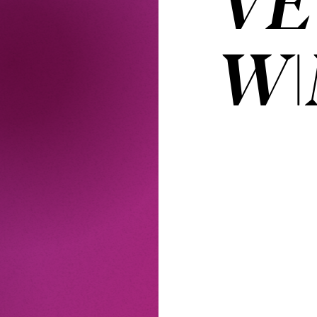
VE
WI