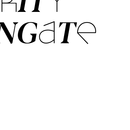
­RITY
N­GATE