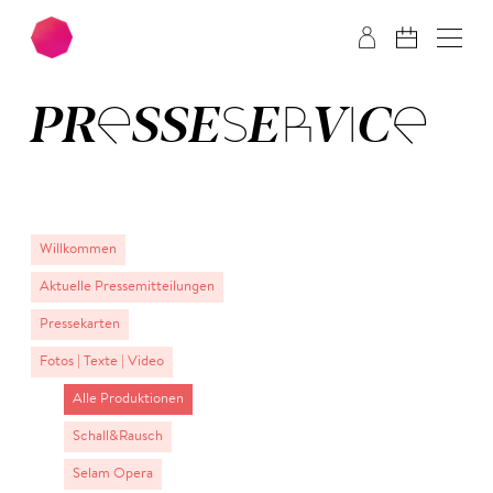
Zum Hauptinhalt springen
Zum Footer springen
PRESSESERVICE
Willkommen
Aktuelle Pressemitteilungen
Pressekarten
Fotos | Texte | Video
Alle Produktionen
Schall&Rausch
Selam Opera