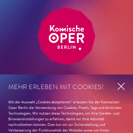
MEHR ERLEBEN MIT COOKIES!
ANSCHRIFT
Impressum
Komische Oper Berlin
Mit der Auswahl „Cookies akzeptieren“ erlauben Sie der Komischen
Datenschutz
@Schillertheater
Oper Berlin die Verwendung von Cookies, Pixeln, Tags und ähnlichen
Technologien. Wir nutzen diese Technologien, um Ihre Geräte- und
Bismarckstraße 110
AGB
Browsereinstellungen zu erfahren, damit wir Ihre Aktivität
10625 Berlin
Kontakt
nachvollziehen können. Dies tun wir zur Sicherstellung und
Verbesserung der Funktionalität der Website sowie um Ihnen
TELEFONSERVICE
Intranet