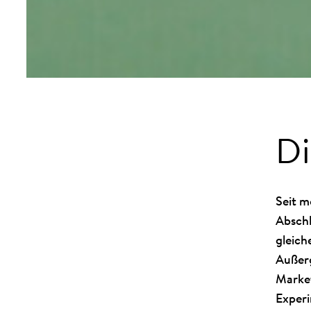
Di
Seit m
Abschl
gleich
Außerg
Market
Experi