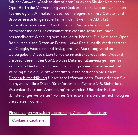
Mit der Auswahl „Cookies akzeptieren“ erlauben Sie der Komischen
Oper Berlin die Verwendung von Cookies, Pixeln, Tags und ähnlichen
26. Juni 2026
Technologien. Wir nutzen diese Technologien, um Ihre Geräte- und
Browsereinstellungen zu erfahren, damit wir Ihre Aktivität
Ambur Braid für DER FAUST
nachvollziehen können. Dies tun wir zur Sicherstellung und
Verbesserung der Funktionalität der Website sowie um Ihnen
nominiert
personalisierte Werbung bereitstellen zu können. Die Komische Oper
Berlin kann diese Daten an Dritte – etwa Social Media Werbepartner
wie Google, Facebook und Instagram – zu Marketingzwecken
Ambur Braid
ist für den Deutschen Theaterpreis DER
weitergeben. Diese sitzen teilweise im außereuropäischen Ausland
FAUST nominiert in der Kategorie »Darsteller:in
(insbesondere in den USA), wo das Datenschutzniveau geringer sein
Musiktheater«. Ihr eindrucksvolles Rollendebüt als
kann als in Deutschland. Ihre Einwilligung können Sie jederzeit mit
Katerina Lwowna Ismailowa in Barrie Koskys
Lady
Wirkung für die Zukunft widerrufen. Bitte besuchen Sie unsere
Datenschutzerklärung
für weitere Informationen. Dort erfahren Sie
Macbeth von Mzensk
sei jederzeit authentisch, ziehe das
auch, wie wir Ihre Daten für erforderliche Zwecke (z.B. Sicherheit,
Publikum in ihren Bann, fordere zum Miterleben und
Warenkorbfunktion, Anmeldung) verwenden. Über den Button
Mitleiden heraus – niemand im Saal bliebe teilnahmslos
„Einstellungen verwalten“ können Sie auswählen, welche Technologien
zurück, lobt die Jury Ambur Braids stimmliche Wucht
Sie zulassen wollen.
und ihre starke Bühnenpräsenz:
Einstellungen verwalten
Notwendige Cookies akzeptieren
Cookies akzeptieren
»In dem überwältigenden Farbenreichtum ihres Spiels
sind Auflehnung und Verletzlichkeit ebenso nachfühlbar