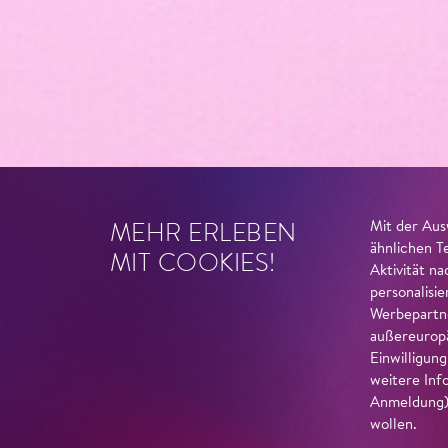
MEHR ERLEBEN
Mit der Aus
ähnlichen T
MIT COOKIES!
Aktivität n
personalisi
Werbepartne
außereuropä
Einwilligun
weitere Inf
Anmeldung) 
wollen.