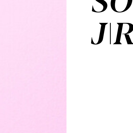
SO
JI