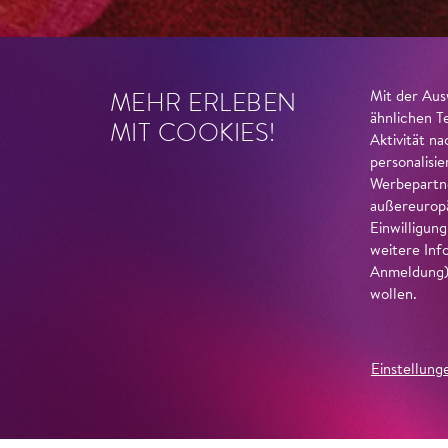
MEHR ERLEBEN
Mit der Aus
ähnlichen T
MIT COOKIES!
Aktivität n
personalisi
Werbepartne
außereuropä
Einwilligun
weitere Inf
Anmeldung) 
wollen.
Einstellung