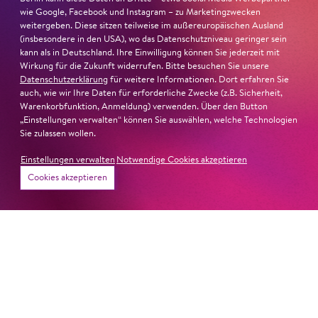
wie Google, Facebook und Instagram – zu Marketingzwecken
weitergeben. Diese sitzen teilweise im außereuropäischen Ausland
(insbesondere in den USA), wo das Datenschutzniveau geringer sein
kann als in Deutschland. Ihre Einwilligung können Sie jederzeit mit
Wirkung für die Zukunft widerrufen. Bitte besuchen Sie unsere
Datenschutzerklärung
für weitere Informationen. Dort erfahren Sie
auch, wie wir Ihre Daten für erforderliche Zwecke (z.B. Sicherheit,
Warenkorbfunktion, Anmeldung) verwenden. Über den Button
„Einstellungen verwalten“ können Sie auswählen, welche Technologien
Sie zulassen wollen.
Einstellungen verwalten
Notwendige Cookies akzeptieren
Cookies akzeptieren
22. Juni 2026
Paradies und Abgrund
Von lautem Flehen, sanfter Trauer und dem viel zu
frühen Abschied im französischem Chorkonzert
Sacre
Chor