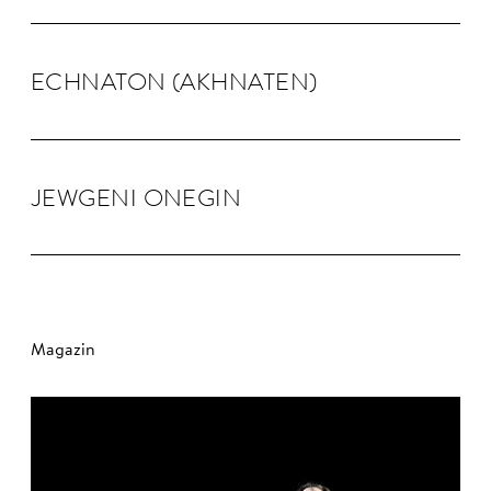
ECHNA­TON (AKHNA­TEN)
JEW­GENI ONEGIN
Magazin