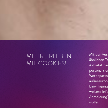
MEHR ERLEBEN
Mit der Aus
ähnlichen T
MIT COOKIES!
Aktivität n
personalisi
Werbepartne
außereuropä
Einwilligun
weitere Inf
Anmeldung) 
wollen.