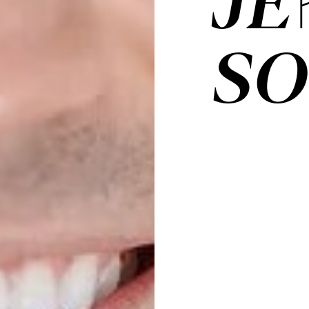
JE
SO