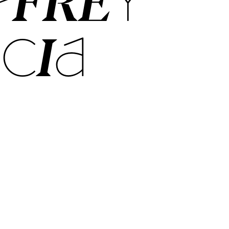
FFREY
­CIA