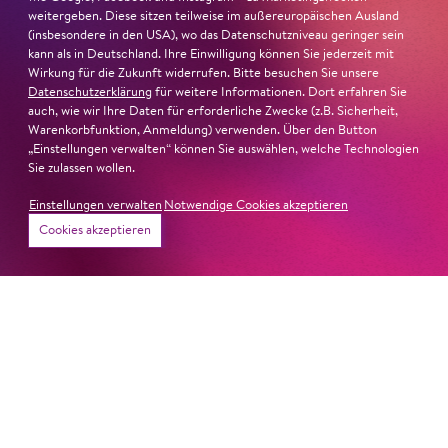
weitergeben. Diese sitzen teilweise im außereuropäischen Ausland
(insbesondere in den USA), wo das Datenschutzniveau geringer sein
kann als in Deutschland. Ihre Einwilligung können Sie jederzeit mit
Wirkung für die Zukunft widerrufen. Bitte besuchen Sie unsere
Datenschutzerklärung
für weitere Informationen. Dort erfahren Sie
auch, wie wir Ihre Daten für erforderliche Zwecke (z.B. Sicherheit,
Warenkorbfunktion, Anmeldung) verwenden. Über den Button
„Einstellungen verwalten“ können Sie auswählen, welche Technologien
Sie zulassen wollen.
Einstellungen verwalten
Notwendige Cookies akzeptieren
Cookies akzeptieren
22. Juni 2026
Paradies und Abgrund
Von lautem Flehen, sanfter Trauer und dem viel zu
frühen Abschied im französischem Chorkonzert
Sacre
Chor
#KOBSiKo