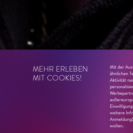
MEHR ERLEBEN
Mit der Aus
ähnlichen T
MIT COOKIES!
Aktivität n
personalisi
Werbepartne
außereuropä
Einwilligun
weitere Inf
Anmeldung) 
wollen.