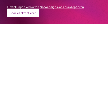
Publikum in ihren Bann, fordere zum Miterleben und
Einstellungen verwalten
Notwendige Cookies akzeptieren
Mitleiden heraus – niemand im Saal bliebe teilnahmslos
Cookies akzeptieren
zurück, lobt die Jury Ambur Braids stimmliche Wucht
und ihre starke Bühnenpräsenz:
»In dem überwältigenden Farbenreichtum ihres Spiels
sind Auflehnung und Verletzlichkeit ebenso nachfühlbar
wie die verzweifelte Einsamkeit ihrer Figur.«
Jury-
Begründung