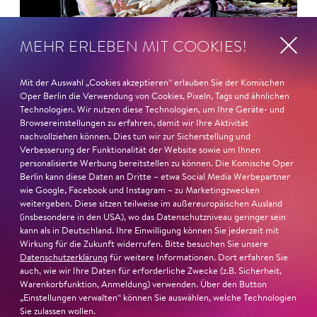
MEHR ERLEBEN MIT COOKIES!
Mit der Auswahl „Cookies akzeptieren“ erlauben Sie der Komischen
Oper Berlin die Verwendung von Cookies, Pixeln, Tags und ähnlichen
Technologien. Wir nutzen diese Technologien, um Ihre Geräte- und
Browsereinstellungen zu erfahren, damit wir Ihre Aktivität
nachvollziehen können. Dies tun wir zur Sicherstellung und
Verbesserung der Funktionalität der Website sowie um Ihnen
26. Juni 2026
personalisierte Werbung bereitstellen zu können. Die Komische Oper
Berlin kann diese Daten an Dritte – etwa Social Media Werbepartner
Ambur Braid für DER FAUST
wie Google, Facebook und Instagram – zu Marketingzwecken
weitergeben. Diese sitzen teilweise im außereuropäischen Ausland
nominiert
(insbesondere in den USA), wo das Datenschutzniveau geringer sein
kann als in Deutschland. Ihre Einwilligung können Sie jederzeit mit
Ambur Braid
ist für den Deutschen Theaterpreis DER
Wirkung für die Zukunft widerrufen. Bitte besuchen Sie unsere
Datenschutzerklärung
für weitere Informationen. Dort erfahren Sie
FAUST nominiert in der Kategorie »Darsteller:in
auch, wie wir Ihre Daten für erforderliche Zwecke (z.B. Sicherheit,
Musiktheater«. Ihr eindrucksvolles Rollendebüt als
Warenkorbfunktion, Anmeldung) verwenden. Über den Button
Katerina Lwowna Ismailowa in Barrie Koskys
Lady
„Einstellungen verwalten“ können Sie auswählen, welche Technologien
Macbeth von Mzensk
sei jederzeit authentisch, ziehe das
Sie zulassen wollen.