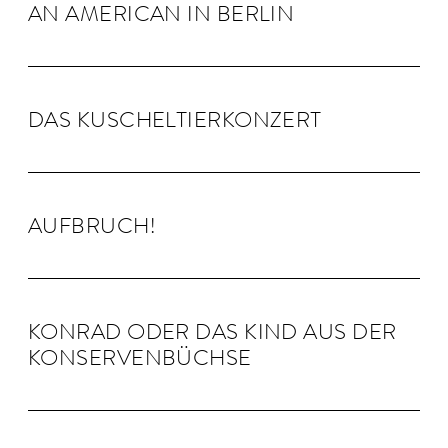
AN AMERI­CAN IN BERLIN
DAS KUSCHEL­TIER­KONZERT
AUFBRUCH!
KON­RAD ODER DAS KIND AUS DER
KON­SER­VEN­BÜCHSE