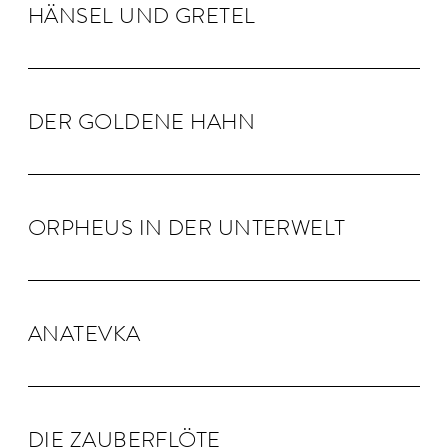
HÄNSEL UND GRE­TEL
DER GOLDENE HAHN
OR­PHEUS IN DER UN­TER­WELT
ANA­TEVKA
DIE ZAU­BER­FLÖTE