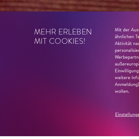
MEHR ERLEBEN
Mit der Aus
ähnlichen T
MIT COOKIES!
Aktivität n
personalisi
Werbepartne
außereuropä
Einwilligun
weitere Inf
Anmeldung) 
wollen.
Einstellung