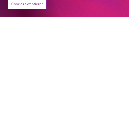
Von lautem Flehen, sanfter Trauer und dem viel zu
Cookies akzeptieren
frühen Abschied im französischem Chorkonzert
Sacre
Chor
#KOBSiKo