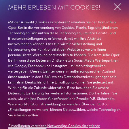
Begründung
MEHR ERLEBEN MIT COOKIES!
Mit der Auswahl „Cookies akzeptieren“ erlauben Sie der Komischen
Oper Berlin die Verwendung von Cookies, Pixeln, Tags und ähnlichen
Technologien. Wir nutzen diese Technologien, um Ihre Geräte- und
Browsereinstellungen zu erfahren, damit wir Ihre Aktivität
nachvollziehen können. Dies tun wir zur Sicherstellung und
Verbesserung der Funktionalität der Website sowie um Ihnen
personalisierte Werbung bereitstellen zu können. Die Komische Oper
Berlin kann diese Daten an Dritte – etwa Social Media Werbepartner
wie Google, Facebook und Instagram – zu Marketingzwecken
weitergeben. Diese sitzen teilweise im außereuropäischen Ausland
(insbesondere in den USA), wo das Datenschutzniveau geringer sein
kann als in Deutschland. Ihre Einwilligung können Sie jederzeit mit
Wirkung für die Zukunft widerrufen. Bitte besuchen Sie unsere
Datenschutzerklärung
für weitere Informationen. Dort erfahren Sie
auch, wie wir Ihre Daten für erforderliche Zwecke (z.B. Sicherheit,
Warenkorbfunktion, Anmeldung) verwenden. Über den Button
22. Juni 2026
„Einstellungen verwalten“ können Sie auswählen, welche Technologien
Paradies und Abgrund
Sie zulassen wollen.
Einstellungen verwalten
Notwendige Cookies akzeptieren