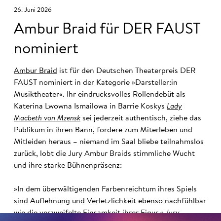
26. Juni 2026
Ambur Braid für DER FAUST
nominiert
Ambur Braid
ist für den Deutschen Theaterpreis DER
FAUST nominiert in der Kategorie »Darsteller:in
Musiktheater«. Ihr eindrucksvolles Rollendebüt als
Katerina Lwowna Ismailowa in Barrie Koskys
Lady
Macbeth von Mzensk
sei jederzeit authentisch, ziehe das
Publikum in ihren Bann, fordere zum Miterleben und
Mitleiden heraus – niemand im Saal bliebe teilnahmslos
zurück, lobt die Jury Ambur Braids stimmliche Wucht
und ihre starke Bühnenpräsenz:
»In dem überwältigenden Farbenreichtum ihres Spiels
sind Auflehnung und Verletzlichkeit ebenso nachfühlbar
wie die verzweifelte Einsamkeit ihrer Figur.«
Jury-