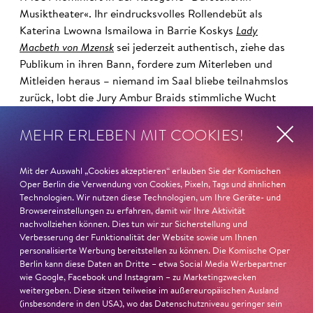
Musiktheater«. Ihr eindrucksvolles Rollendebüt als
Katerina Lwowna Ismailowa in Barrie Koskys
Lady
Macbeth von Mzensk
sei jederzeit authentisch, ziehe das
Publikum in ihren Bann, fordere zum Miterleben und
Mitleiden heraus – niemand im Saal bliebe teilnahmslos
zurück, lobt die Jury Ambur Braids stimmliche Wucht
und ihre starke Bühnenpräsenz:
MEHR ERLEBEN MIT COOKIES!
»In dem überwältigenden Farbenreichtum ihres Spiels
sind Auflehnung und Verletzlichkeit ebenso nachfühlbar
Mit der Auswahl „Cookies akzeptieren“ erlauben Sie der Komischen
wie die verzweifelte Einsamkeit ihrer Figur.«
Jury-
Oper Berlin die Verwendung von Cookies, Pixeln, Tags und ähnlichen
Technologien. Wir nutzen diese Technologien, um Ihre Geräte- und
Begründung
Browsereinstellungen zu erfahren, damit wir Ihre Aktivität
nachvollziehen können. Dies tun wir zur Sicherstellung und
Verbesserung der Funktionalität der Website sowie um Ihnen
personalisierte Werbung bereitstellen zu können. Die Komische Oper
Berlin kann diese Daten an Dritte – etwa Social Media Werbepartner
wie Google, Facebook und Instagram – zu Marketingzwecken
weitergeben. Diese sitzen teilweise im außereuropäischen Ausland
(insbesondere in den USA), wo das Datenschutzniveau geringer sein