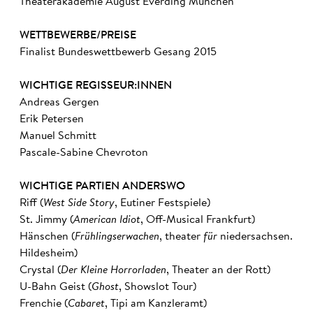
Theaterakademie August Everding München
WETTBEWERBE/PREISE
Finalist Bundeswettbewerb Gesang 2015
WICHTIGE REGISSEUR:INNEN
Andreas Gergen
Erik Petersen
Manuel Schmitt
Pascale-Sabine Chevroton
WICHTIGE PARTIEN ANDERSWO
Riff (
West Side Story
, Eutiner Festspiele)
St. Jimmy (
American Idiot
, Off-Musical Frankfurt)
Hänschen (
Frühlingserwachen
, theater
für
niedersachsen.
Hildesheim)
Crystal (
Der Kleine Horrorladen
, Theater an der Rott)
U-Bahn Geist (
Ghost
, Showslot Tour)
Frenchie (
Cabaret
, Tipi am Kanzleramt)