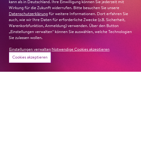
kann als in Deutschland. Ihre Einwilligung können Sie jederzeit mit
Wirkung für die Zukunft widerrufen. Bitte besuchen Sie unsere
Datenschutzerklärung
für weitere Informationen. Dort erfahren Sie
auch, wie wir Ihre Daten für erforderliche Zwecke (z.B. Sicherheit,
Warenkorbfunktion, Anmeldung) verwenden. Über den Button
„Einstellungen verwalten“ können Sie auswählen, welche Technologien
Sie zulassen wollen.
Einstellungen verwalten
Notwendige Cookies akzeptieren
Cookies akzeptieren
22. Juni 2026
Paradies und Abgrund
Von lautem Flehen, sanfter Trauer und dem viel zu
frühen Abschied im französischem Chorkonzert
Sacre
Chor
#KOBSiKo