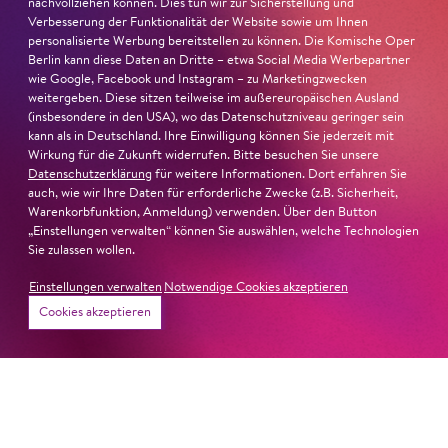
sind Auflehnung und Verletzlichkeit ebenso nachfühlbar
nachvollziehen können. Dies tun wir zur Sicherstellung und
Verbesserung der Funktionalität der Website sowie um Ihnen
wie die verzweifelte Einsamkeit ihrer Figur.«
Jury-
personalisierte Werbung bereitstellen zu können. Die Komische Oper
Begründung
Berlin kann diese Daten an Dritte – etwa Social Media Werbepartner
wie Google, Facebook und Instagram – zu Marketingzwecken
weitergeben. Diese sitzen teilweise im außereuropäischen Ausland
(insbesondere in den USA), wo das Datenschutzniveau geringer sein
kann als in Deutschland. Ihre Einwilligung können Sie jederzeit mit
Wirkung für die Zukunft widerrufen. Bitte besuchen Sie unsere
Datenschutzerklärung
für weitere Informationen. Dort erfahren Sie
auch, wie wir Ihre Daten für erforderliche Zwecke (z.B. Sicherheit,
Warenkorbfunktion, Anmeldung) verwenden. Über den Button
„Einstellungen verwalten“ können Sie auswählen, welche Technologien
Sie zulassen wollen.
Einstellungen verwalten
Notwendige Cookies akzeptieren
Cookies akzeptieren
22. Juni 2026