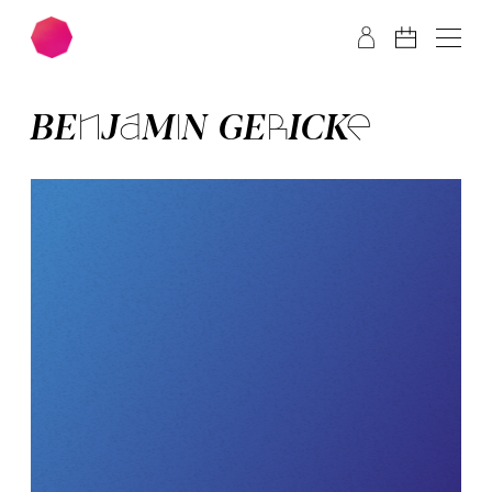
Zum Hauptinhalt springen
Zum Footer springen
BEN­JA­MIN GE­RICK­E