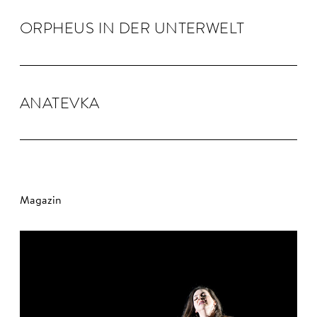
OR­PHEUS IN DER UN­TER­WELT
ANA­TEVKA
Magazin