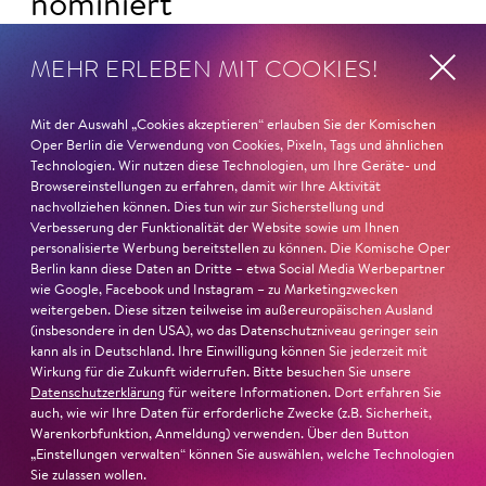
nominiert
Ambur Braid
ist für den Deutschen Theaterpreis DER
MEHR ERLEBEN MIT COOKIES!
FAUST nominiert in der Kategorie »Darsteller:in
Musiktheater«. Ihr eindrucksvolles Rollendebüt als
Mit der Auswahl „Cookies akzeptieren“ erlauben Sie der Komischen
Katerina Lwowna Ismailowa in Barrie Koskys
Lady
Oper Berlin die Verwendung von Cookies, Pixeln, Tags und ähnlichen
Macbeth von Mzensk
sei jederzeit authentisch, ziehe das
Technologien. Wir nutzen diese Technologien, um Ihre Geräte- und
Publikum in ihren Bann, fordere zum Miterleben und
Browsereinstellungen zu erfahren, damit wir Ihre Aktivität
nachvollziehen können. Dies tun wir zur Sicherstellung und
Mitleiden heraus – niemand im Saal bliebe teilnahmslos
Verbesserung der Funktionalität der Website sowie um Ihnen
zurück, lobt die Jury Ambur Braids stimmliche Wucht
personalisierte Werbung bereitstellen zu können. Die Komische Oper
und ihre starke Bühnenpräsenz:
Berlin kann diese Daten an Dritte – etwa Social Media Werbepartner
wie Google, Facebook und Instagram – zu Marketingzwecken
weitergeben. Diese sitzen teilweise im außereuropäischen Ausland
»In dem überwältigenden Farbenreichtum ihres Spiels
(insbesondere in den USA), wo das Datenschutzniveau geringer sein
sind Auflehnung und Verletzlichkeit ebenso nachfühlbar
kann als in Deutschland. Ihre Einwilligung können Sie jederzeit mit
wie die verzweifelte Einsamkeit ihrer Figur.«
Jury-
Wirkung für die Zukunft widerrufen. Bitte besuchen Sie unsere
Begründung
Datenschutzerklärung
für weitere Informationen. Dort erfahren Sie
auch, wie wir Ihre Daten für erforderliche Zwecke (z.B. Sicherheit,
Warenkorbfunktion, Anmeldung) verwenden. Über den Button
„Einstellungen verwalten“ können Sie auswählen, welche Technologien
Sie zulassen wollen.