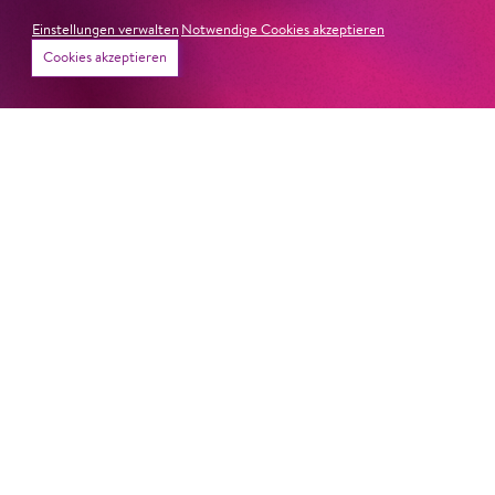
Einstellungen verwalten
Notwendige Cookies akzeptieren
Cookies akzeptieren
22. Juni 2026
Paradies und Abgrund
Von lautem Flehen, sanfter Trauer und dem viel zu
frühen Abschied im französischem Chorkonzert
Sacre
Chor
#KOBSiKo