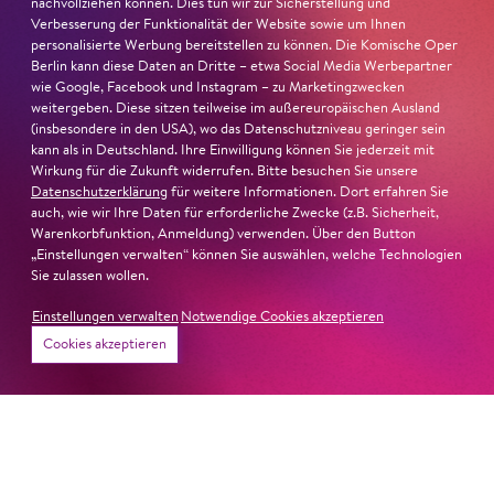
sind Auflehnung und Verletzlichkeit ebenso nachfühlbar
nachvollziehen können. Dies tun wir zur Sicherstellung und
Verbesserung der Funktionalität der Website sowie um Ihnen
wie die verzweifelte Einsamkeit ihrer Figur.«
Jury-
personalisierte Werbung bereitstellen zu können. Die Komische Oper
Begründung
Berlin kann diese Daten an Dritte – etwa Social Media Werbepartner
wie Google, Facebook und Instagram – zu Marketingzwecken
weitergeben. Diese sitzen teilweise im außereuropäischen Ausland
(insbesondere in den USA), wo das Datenschutzniveau geringer sein
kann als in Deutschland. Ihre Einwilligung können Sie jederzeit mit
Wirkung für die Zukunft widerrufen. Bitte besuchen Sie unsere
Datenschutzerklärung
für weitere Informationen. Dort erfahren Sie
auch, wie wir Ihre Daten für erforderliche Zwecke (z.B. Sicherheit,
Warenkorbfunktion, Anmeldung) verwenden. Über den Button
„Einstellungen verwalten“ können Sie auswählen, welche Technologien
Sie zulassen wollen.
Einstellungen verwalten
Notwendige Cookies akzeptieren
Cookies akzeptieren
22. Juni 2026