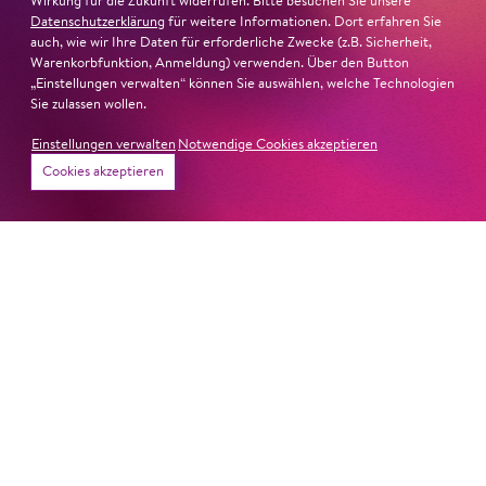
Wirkung für die Zukunft widerrufen. Bitte besuchen Sie unsere
Datenschutzerklärung
für weitere Informationen. Dort erfahren Sie
auch, wie wir Ihre Daten für erforderliche Zwecke (z.B. Sicherheit,
Warenkorbfunktion, Anmeldung) verwenden. Über den Button
„Einstellungen verwalten“ können Sie auswählen, welche Technologien
Sie zulassen wollen.
Einstellungen verwalten
Notwendige Cookies akzeptieren
Cookies akzeptieren
26. Juni 2026
Ambur Braid für DER FAUST
nominiert
Ambur Braid
ist für den Deutschen Theaterpreis DER
FAUST nominiert in der Kategorie »Darsteller:in
Musiktheater«. Ihr eindrucksvolles Rollendebüt als
Katerina Lwowna Ismailowa in Barrie Koskys
Lady