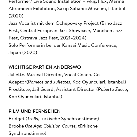
Performer/ Live Sound Installation – Akış/Flux, Marina
Abramović Exhibition, Sakıp Sabancı Museum, Istanbul
(2020)
Jazz Vocalist mit dem Ochepovsky Project (Brno Jazz
Fest, Central European Jazz Showcase, München Jazz
Fest, Ostrava Jazz Fest, 2021–2024)
Solo Performerin bei der Kansai Music Conference,
Japan (2020)
WICHTIGE PARTIEN ANDERSWO
Juliette, Musical Director, Vocal Coach, Co-
Adaptor(
Romeos and Juliettes
, Koc Oyunculari, Istanbul)
Prostitute, Jail Guard, Assistant Director (
Roberto Zucco
,
Koc Oyunculari, Istanbul)
FILM UND FERNSEHEN
Bridget (
Trolls
, türkische Synchronstimme)
Brooke (
Ice Age: Collision Course,
türkische
Synchronstimme)