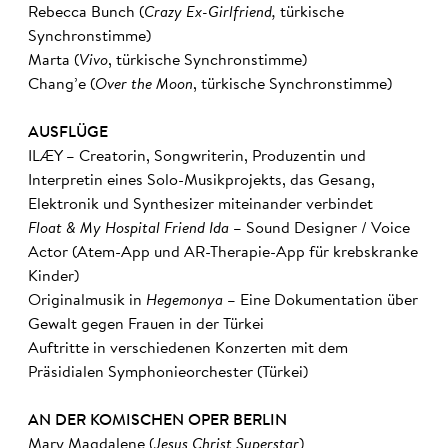
Rebecca Bunch (
Crazy Ex-Girlfriend,
türkische
Synchronstimme)
Marta (
Vivo
, türkische Synchronstimme)
Chang’e (
Over the Moon
, türkische Synchronstimme)
AUSFLÜGE
ILÆY – Creatorin, Songwriterin, Produzentin und
Interpretin eines Solo-Musikprojekts, das Gesang,
Elektronik und Synthesizer miteinander verbindet
Float & My Hospital Friend Ida
– Sound Designer / Voice
Actor (Atem-App und AR-Therapie-App für krebskranke
Kinder)
Originalmusik in
Hegemonya
– Eine Dokumentation über
Gewalt gegen Frauen in der Türkei
Auftritte in verschiedenen Konzerten mit dem
Präsidialen Symphonieorchester (Türkei)
AN DER KOMISCHEN OPER BERLIN
Mary Magdalene (
Jesus Christ Superstar
)