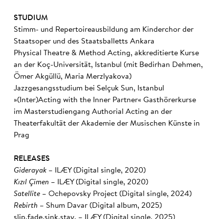
STUDIUM
Stimm- und Repertoireausbildung am Kinderchor der
Staatsoper und des Staatsballetts Ankara
Physical Theatre & Method Acting, akkreditierte Kurse
an der Koç-Universität, Istanbul (mit Bedirhan Dehmen,
Ömer Akgüllü, Maria Merzlyakova)
Jazzgesangsstudium bei Selçuk Sun, Istanbul
»(Inter)Acting with the Inner Partner« Gasthörerkurse
im Masterstudiengang Authorial Acting an der
Theaterfakultät der Akademie der Musischen Künste in
Prag
RELEASES
Giderayak
– ILÆY (Digital single, 2020)
K
ı
z
ı
l
Ç
imen
– ILÆY (Digital single, 2020)
Satellite
– Ochepovsky Project (Digital single, 2024)
Rebirth
– Shum Davar (Digital album, 2025)
slip.fade.sink.stay. – ILÆY (Digital single, 2025)